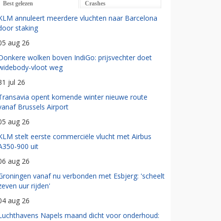
Best gelezen
Crashes
KLM annuleert meerdere vluchten naar Barcelona
door staking
05 aug 26
Donkere wolken boven IndiGo: prijsvechter doet
widebody-vloot weg
31 jul 26
Transavia opent komende winter nieuwe route
vanaf Brussels Airport
05 aug 26
KLM stelt eerste commerciële vlucht met Airbus
A350-900 uit
06 aug 26
Groningen vanaf nu verbonden met Esbjerg: 'scheelt
zeven uur rijden'
04 aug 26
Luchthavens Napels maand dicht voor onderhoud: