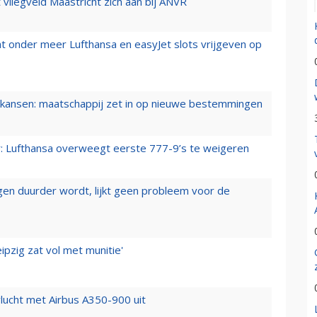
t vliegveld Maastricht zich aan bij ANVR
t onder meer Lufthansa en easyJet slots vrijgeven op
ansen: maatschappij zet in op nieuwe bestemmingen
er: Lufthansa overweegt eerste 777-9’s te weigeren
iegen duurder wordt, lijkt geen probleem voor de
ipzig zat vol met munitie'
lucht met Airbus A350-900 uit