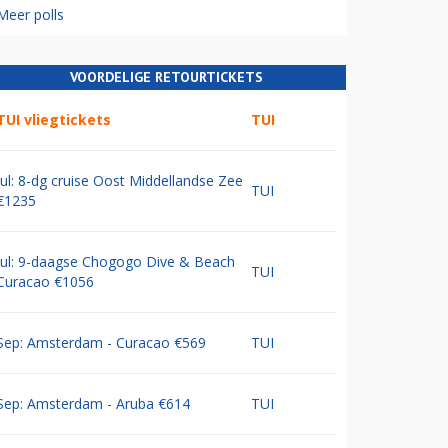
Meer polls
VOORDELIGE RETOURTICKETS
TUI vliegtickets
TUI
Jul: 8-dg cruise Oost Middellandse Zee
TUI
€1235
Jul: 9-daagse Chogogo Dive & Beach
TUI
Curacao €1056
Sep: Amsterdam - Curacao €569
TUI
Sep: Amsterdam - Aruba €614
TUI