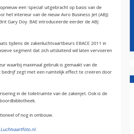
pnieuw een 'special' uitgebracht op basis van de
r het interieur van de nieuw Avro Business Jet (ABJ)
 Brit Gary Doy. BAE introduceerde eerder de ABJ
aats tijdens de zakenluchtvaartbeurs EBACE 2011 in
ieve segment dat zich uitsluitend wil laten vervoeren
eur waarbij maximaal gebruik is gemaakt van de
 bedrijf zegt met een ruimtelijk effect te creëren door
isering in de toiletruimte van de zakenjet. Ook is de
boordbibliotheek.
ationeel of nog in ombouw.
p
Luchtvaartfoto.nl
.