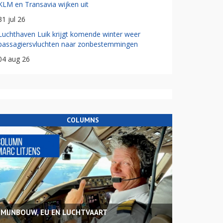
KLM en Transavia wijken uit
31 jul 26
Luchthaven Luik krijgt komende winter weer
passagiersvluchten naar zonbestemmingen
04 aug 26
COLUMNS
MIJNBOUW, EU EN LUCHTVAART