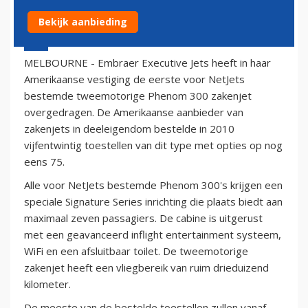
Bekijk aanbieding
5 mei 2013 - 9:59
MELBOURNE - Embraer Executive Jets heeft in haar
Amerikaanse vestiging de eerste voor NetJets
bestemde tweemotorige Phenom 300 zakenjet
overgedragen. De Amerikaanse aanbieder van
zakenjets in deeleigendom bestelde in 2010
vijfentwintig toestellen van dit type met opties op nog
eens 75.
Alle voor NetJets bestemde Phenom 300's krijgen een
speciale Signature Series inrichting die plaats biedt aan
maximaal zeven passagiers. De cabine is uitgerust
met een geavanceerd inflight entertainment systeem,
WiFi en een afsluitbaar toilet. De tweemotorige
zakenjet heeft een vliegbereik van ruim drieduizend
kilometer.
De meeste van de bestelde toestellen zullen vanaf