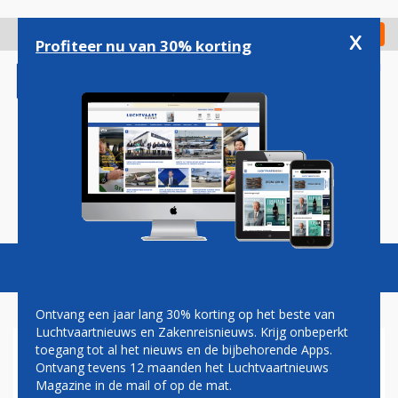
Overslaan
en
x
Digitaal Magazine
Registreer
Check in
naar
Profiteer nu van 30% korting
de
inhoud
gaan
Magazine
Podcasts
Vacatures
Toggl
naviga
Ontvang een jaar lang 30% korting op het beste van
Luchtvaartnieuws en Zakenreisnieuws. Krijg onbeperkt
toegang tot al het nieuws en de bijbehorende Apps.
EERSTE PHENOM 300
Ontvang tevens 12 maanden het Luchtvaartnieuws
ZAKENJET VOOR NETJETS
Magazine in de mail of op de mat.