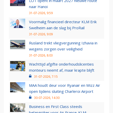
LOT opent in maart 2027 nieuwe route
naar Hanoi
31-07-2026, 9:59
Voormalig financieel directeur KLM Erik
Swelheim aan de slag bij ProRail
31-07-2026, 9:09
Rusland trekt vliegvergunning Izhavia in
wegens zorgen over veiligheid
31-07-2026, 8:03
Wachttijd afgifte onderhoudslicenties
monteurs neemt af, maar krapte blijft
31-07-2026, 7:15
MAA houdt deur voor Ryanair en Wizz Air
open tijdens sluiting Charleroi Airport
30-07-2026, 14:30
Business en First Class steeds
belangrijker voor Air France-KLM: