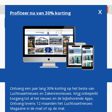
Overslaan
en
x
Digitaal Magazine
Registreer
Check in
naar
Profiteer nu van 30% korting
de
inhoud
gaan
Magazine
Podcasts
Vacatures
Toggl
naviga
Ontvang een jaar lang 30% korting op het beste van
Luchtvaartnieuws en Zakenreisnieuws. Krijg onbeperkt
toegang tot al het nieuws en de bijbehorende Apps.
EERSTE ZAKENJET DASSAULT
Ontvang tevens 12 maanden het Luchtvaartnieuws
VLOOG HALVE EEUW
Magazine in de mail of op de mat.