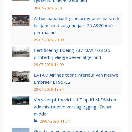
lijndienst binnen Schotland
30-07-2026, 6:30
Airbus handhaaft groeiprognoses na sterk
halfjaar: eind volgend jaar 75 A320neo’s
per maand
29-07-2026, 20:09
Certificering Boeing 737 MAX 10 stap
dichterbij: vliegproeven afgerond
29-07-2026, 14:09
LATAM Airlines toont interieur van nieuwe
Embraer E195-E2
29-07-2026, 13:34
Verscherpt toezicht ILT op KLM E&M om
administratieve verslaglegging: ‘Zwaar
middel’
29-07-2026, 11:54
Goed nieuws voor zomerse debutanten