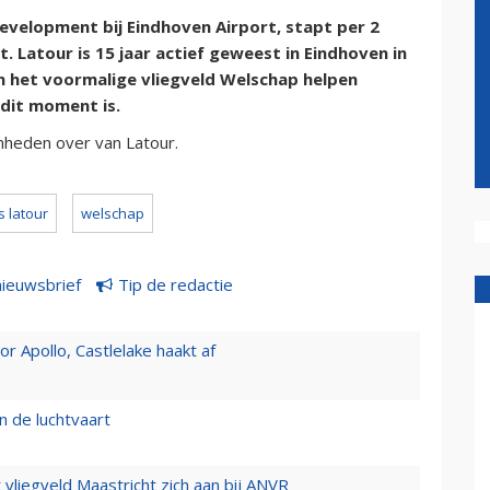
velopment bij Eindhoven Airport, stapt per 2
. Latour is 15 jaar actief geweest in Eindhoven in
an het voormalige vliegveld Welschap helpen
 dit moment is.
mheden over van Latour.
s latour
welschap
nieuwsbrief
Tip de redactie
 Apollo, Castlelake haakt af
n de luchtvaart
t vliegveld Maastricht zich aan bij ANVR