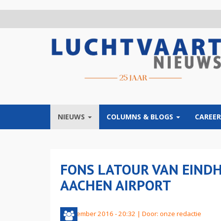
Overslaan
en
naar
de
inhoud
gaan
NIEUWS
COLUMNS & BLOGS
CAREER
FONS LATOUR VAN EIND
AACHEN AIRPORT
2 december 2016 - 20:32 | Door:
onze redactie