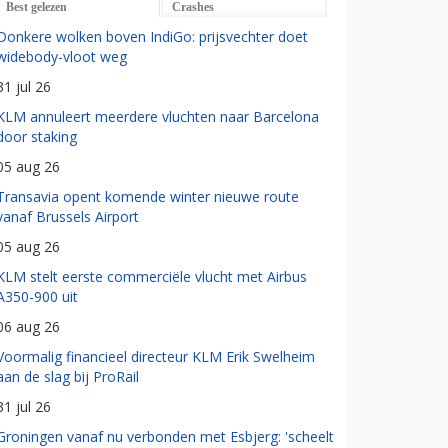
Best gelezen
Crashes
Donkere wolken boven IndiGo: prijsvechter doet
widebody-vloot weg
31 jul 26
KLM annuleert meerdere vluchten naar Barcelona
door staking
05 aug 26
Transavia opent komende winter nieuwe route
vanaf Brussels Airport
05 aug 26
KLM stelt eerste commerciële vlucht met Airbus
A350-900 uit
06 aug 26
Voormalig financieel directeur KLM Erik Swelheim
aan de slag bij ProRail
31 jul 26
Groningen vanaf nu verbonden met Esbjerg: 'scheelt