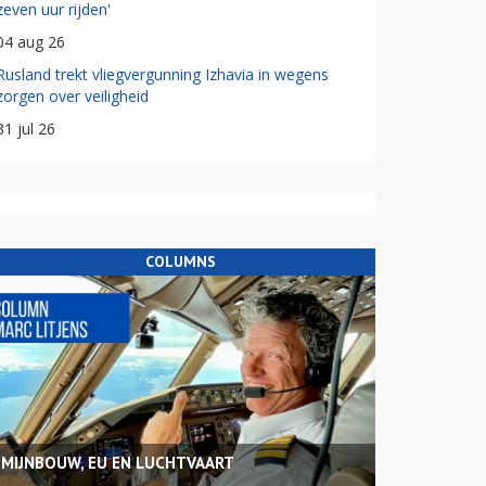
zeven uur rijden'
04 aug 26
Rusland trekt vliegvergunning Izhavia in wegens
zorgen over veiligheid
31 jul 26
COLUMNS
MIJNBOUW, EU EN LUCHTVAART