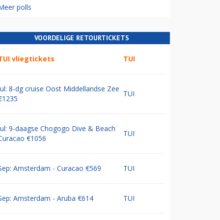
Meer polls
VOORDELIGE RETOURTICKETS
TUI vliegtickets
TUI
Jul: 8-dg cruise Oost Middellandse Zee
TUI
€1235
Jul: 9-daagse Chogogo Dive & Beach
TUI
Curacao €1056
Sep: Amsterdam - Curacao €569
TUI
Sep: Amsterdam - Aruba €614
TUI