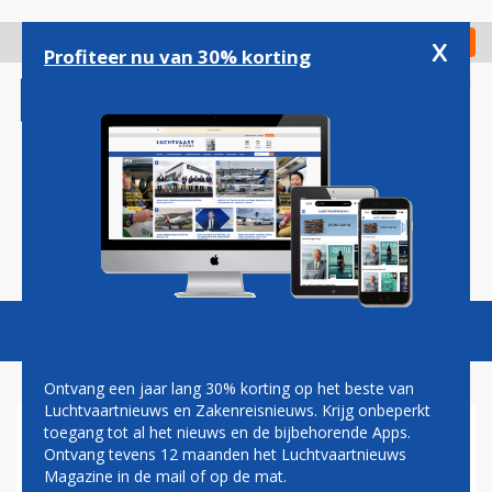
Overslaan
en
x
Digitaal Magazine
Registreer
Check in
naar
Profiteer nu van 30% korting
de
inhoud
gaan
Magazine
Podcasts
Vacatures
Toggl
naviga
Ontvang een jaar lang 30% korting op het beste van
Luchtvaartnieuws en Zakenreisnieuws. Krijg onbeperkt
toegang tot al het nieuws en de bijbehorende Apps.
SWISS-TOPMAN ARJEN PEN
Ontvang tevens 12 maanden het Luchtvaartnieuws
VERLAAT MAATSCHAPPIJ
Magazine in de mail of op de mat.