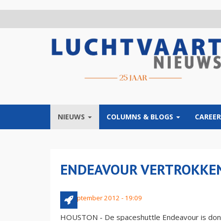
Overslaan
en
naar
de
inhoud
gaan
NIEUWS
COLUMNS & BLOGS
CAREER
ENDEAVOUR VERTROKKEN
20 september 2012 - 19:09
HOUSTON - De spaceshuttle Endeavour is dond