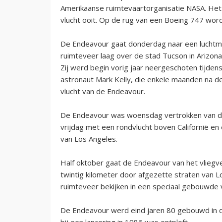
Amerikaanse ruimtevaartorganisatie NASA. Het 
vlucht ooit. Op de rug van een Boeing 747 wor
De Endeavour gaat donderdag naar een luchtma
ruimteveer laag over de stad Tucson in Arizona.
Zij werd begin vorig jaar neergeschoten tijden
astronaut Mark Kelly, die enkele maanden na de
vlucht van de Endeavour.
De Endeavour was woensdag vertrokken van de l
vrijdag met een rondvlucht boven Californië en 
van Los Angeles.
Half oktober gaat de Endeavour van het vliegveld
twintig kilometer door afgezette straten van 
ruimteveer bekijken in een speciaal gebouwde
De Endeavour werd eind jaren 80 gebouwd in de
bij een lancering in 1986 was ontploft.