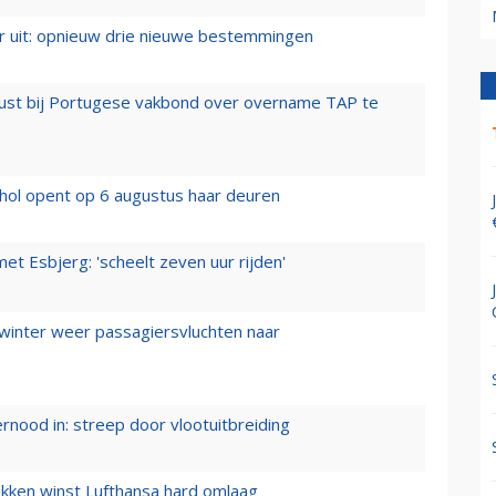
er uit: opnieuw drie nieuwe bestemmingen
rust bij Portugese vakbond over overname TAP te
hol opent op 6 augustus haar deuren
t Esbjerg: 'scheelt zeven uur rijden'
 winter weer passagiersvluchten naar
ernood in: streep door vlootuitbreiding
ukken winst Lufthansa hard omlaag