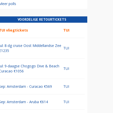
Meer polls
VOORDELIGE RETOURTICKETS
TUI vliegtickets
TUI
Jul: 8-dg cruise Oost Middellandse Zee
TUI
€1235
Jul: 9-daagse Chogogo Dive & Beach
TUI
Curacao €1056
Sep: Amsterdam - Curacao €569
TUI
Sep: Amsterdam - Aruba €614
TUI