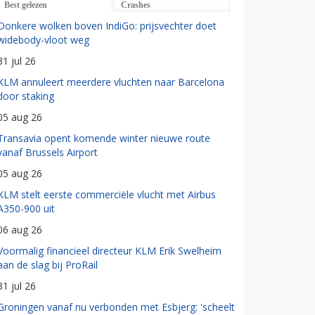
Best gelezen
Crashes
Donkere wolken boven IndiGo: prijsvechter doet
widebody-vloot weg
31 jul 26
KLM annuleert meerdere vluchten naar Barcelona
door staking
05 aug 26
Transavia opent komende winter nieuwe route
vanaf Brussels Airport
05 aug 26
KLM stelt eerste commerciële vlucht met Airbus
A350-900 uit
06 aug 26
Voormalig financieel directeur KLM Erik Swelheim
aan de slag bij ProRail
31 jul 26
Groningen vanaf nu verbonden met Esbjerg: 'scheelt