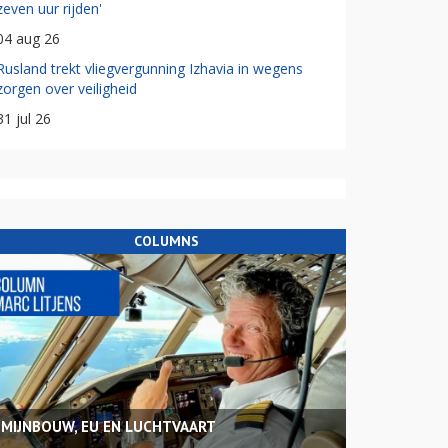
zeven uur rijden'
04 aug 26
Rusland trekt vliegvergunning Izhavia in wegens
zorgen over veiligheid
31 jul 26
COLUMNS
MIJNBOUW, EU EN LUCHTVAART