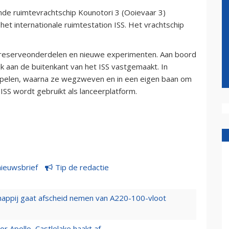
e ruimtevrachtschip Kounotori 3 (Ooievaar 3)
et internationale ruimtestation ISS. Het vrachtschip
 reserveonderdelen en nieuwe experimenten. Aan boord
elijk aan de buitenkant van het ISS vastgemaakt. In
oppelen, waarna ze wegzweven en in een eigen baan om
ISS wordt gebruikt als lanceerplatform.
nieuwsbrief
Tip de redactie
happij gaat afscheid nemen van A220-100-vloot
 Apollo, Castlelake haakt af