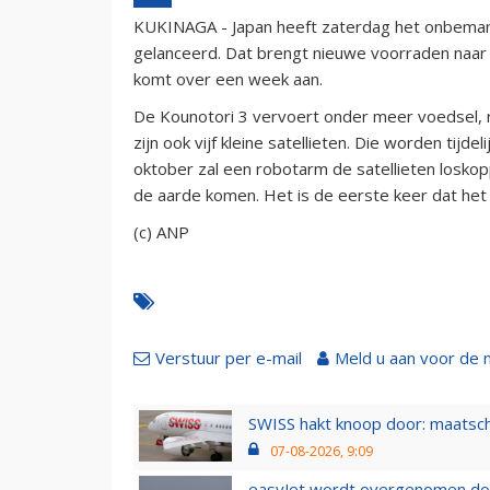
KUKINAGA - Japan heeft zaterdag het onbemand
gelanceerd. Dat brengt nieuwe voorraden naar h
komt over een week aan.
De Kounotori 3 vervoert onder meer voedsel,
zijn ook vijf kleine satellieten. Die worden tijd
oktober zal een robotarm de satellieten losk
de aarde komen. Het is de eerste keer dat het 
(c) ANP
Verstuur per e-mail
Meld u aan voor de 
SWISS hakt knoop door: maatsc
07-08-2026, 9:09
easyJet wordt overgenomen door