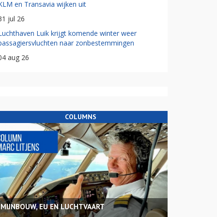
KLM en Transavia wijken uit
31 jul 26
Luchthaven Luik krijgt komende winter weer
passagiersvluchten naar zonbestemmingen
04 aug 26
COLUMNS
MIJNBOUW, EU EN LUCHTVAART