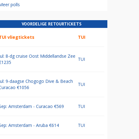
Meer polls
VOORDELIGE RETOURTICKETS
TUI vliegtickets
TUI
Jul: 8-dg cruise Oost Middellandse Zee
TUI
€1235
Jul: 9-daagse Chogogo Dive & Beach
TUI
Curacao €1056
Sep: Amsterdam - Curacao €569
TUI
Sep: Amsterdam - Aruba €614
TUI