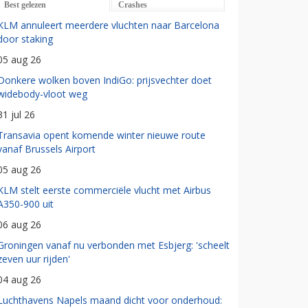
Best gelezen
Crashes
KLM annuleert meerdere vluchten naar Barcelona
door staking
05 aug 26
Donkere wolken boven IndiGo: prijsvechter doet
widebody-vloot weg
31 jul 26
Transavia opent komende winter nieuwe route
vanaf Brussels Airport
05 aug 26
KLM stelt eerste commerciële vlucht met Airbus
A350-900 uit
06 aug 26
Groningen vanaf nu verbonden met Esbjerg: 'scheelt
zeven uur rijden'
04 aug 26
Luchthavens Napels maand dicht voor onderhoud: