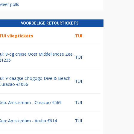
Meer polls
VOORDELIGE RETOURTICKETS
TUI vliegtickets
TUI
Jul: 8-dg cruise Oost Middellandse Zee
TUI
€1235
Jul: 9-daagse Chogogo Dive & Beach
TUI
Curacao €1056
Sep: Amsterdam - Curacao €569
TUI
Sep: Amsterdam - Aruba €614
TUI