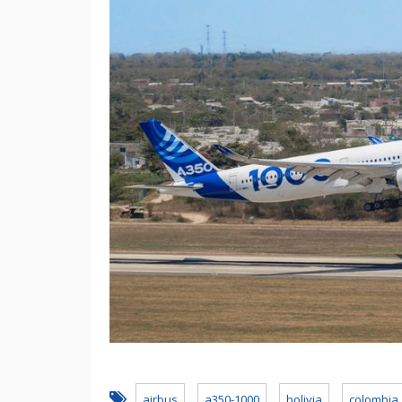
airbus
a350-1000
bolivia
colombia