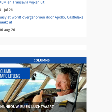
KLM en Transavia wijken uit
31 jul 26
easyJet wordt overgenomen door Apollo, Castlelake
haakt af
06 aug 26
COLUMNS
MIJNBOUW, EU EN LUCHTVAART