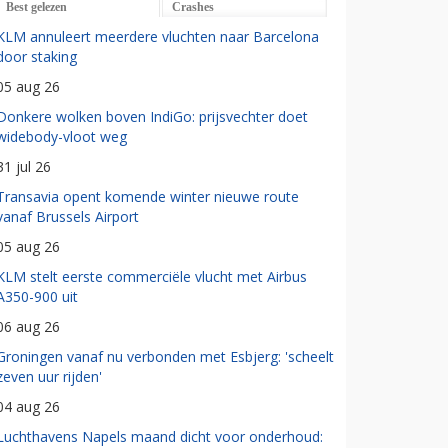
Best gelezen
Crashes
KLM annuleert meerdere vluchten naar Barcelona
door staking
05 aug 26
Donkere wolken boven IndiGo: prijsvechter doet
widebody-vloot weg
31 jul 26
Transavia opent komende winter nieuwe route
vanaf Brussels Airport
05 aug 26
KLM stelt eerste commerciële vlucht met Airbus
A350-900 uit
06 aug 26
Groningen vanaf nu verbonden met Esbjerg: 'scheelt
zeven uur rijden'
04 aug 26
Luchthavens Napels maand dicht voor onderhoud: