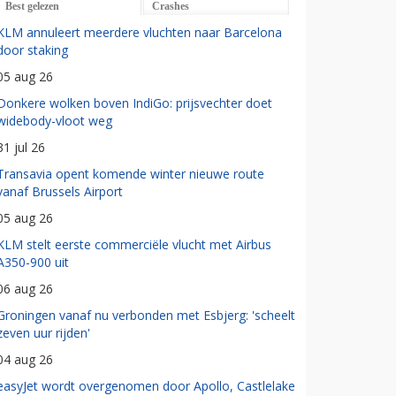
Best gelezen
Crashes
KLM annuleert meerdere vluchten naar Barcelona
door staking
05 aug 26
Donkere wolken boven IndiGo: prijsvechter doet
widebody-vloot weg
31 jul 26
Transavia opent komende winter nieuwe route
vanaf Brussels Airport
05 aug 26
KLM stelt eerste commerciële vlucht met Airbus
A350-900 uit
06 aug 26
Groningen vanaf nu verbonden met Esbjerg: 'scheelt
zeven uur rijden'
04 aug 26
easyJet wordt overgenomen door Apollo, Castlelake