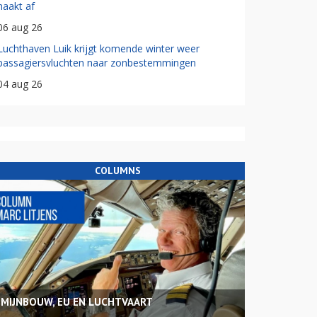
haakt af
06 aug 26
Luchthaven Luik krijgt komende winter weer
passagiersvluchten naar zonbestemmingen
04 aug 26
COLUMNS
MIJNBOUW, EU EN LUCHTVAART