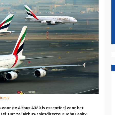
irates
voor de Airbus A380 is essentieel voor het
el. Dat zei Airbus-salesdirecteur John Leahy