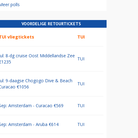
Meer polls
VOORDELIGE RETOURTICKETS
TUI vliegtickets
TUI
Jul: 8-dg cruise Oost Middellandse Zee
TUI
€1235
Jul: 9-daagse Chogogo Dive & Beach
TUI
Curacao €1056
Sep: Amsterdam - Curacao €569
TUI
Sep: Amsterdam - Aruba €614
TUI