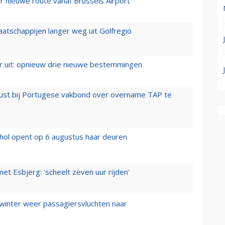
 nieuwe route vanaf Brussels Airport
aatschappijen langer weg uit Golfregio
er uit: opnieuw drie nieuwe bestemmingen
rust bij Portugese vakbond over overname TAP te
hol opent op 6 augustus haar deuren
t Esbjerg: 'scheelt zeven uur rijden'
 winter weer passagiersvluchten naar