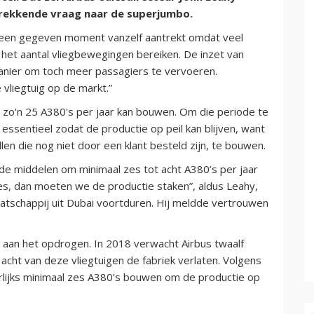
rekkende vraag naar de superjumbo.
 een gegeven moment vanzelf aantrekt omdat veel
t het aantal vliegbewegingen bereiken. De inzet van
manier om toch meer passagiers te vervoeren.
vliegtuig op de markt.”
 zo'n 25 A380's per jaar kan bouwen. Om die periode te
ssentieel zodat de productie op peil kan blijven, want
tellen die nog niet door een klant besteld zijn, te bouwen.
de middelen om minimaal zes tot acht A380’s per jaar
es, dan moeten we de productie staken”, aldus Leahy,
atschappij uit Dubai voortduren. Hij meldde vertrouwen
k aan het opdrogen. In 2018 verwacht Airbus twaalf
 acht van deze vliegtuigen de fabriek verlaten. Volgens
rlijks minimaal zes A380’s bouwen om de productie op