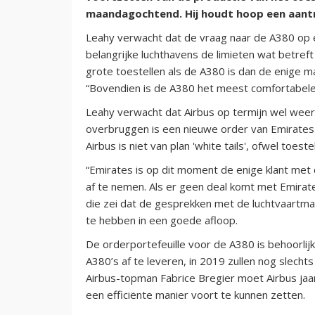
maandagochtend. Hij houdt hoop een aant
Leahy verwacht dat de vraag naar de A380 op
belangrijke luchthavens de limieten wat betref
grote toestellen als de A380 is dan de enige 
“Bovendien is de A380 het meest comfortabele 
Leahy verwacht dat Airbus op termijn wel weer
overbruggen is een nieuwe order van Emirates e
Airbus is niet van plan 'white tails', ofwel toes
“Emirates is op dit moment de enige klant met 
af te nemen. Als er geen deal komt met Emirat
die zei dat de gesprekken met de luchtvaartma
te hebben in een goede afloop.
De orderportefeuille voor de A380 is behoorlij
A380’s af te leveren, in 2019 zullen nog slechts
Airbus-topman Fabrice Bregier moet Airbus jaa
een efficiënte manier voort te kunnen zetten.