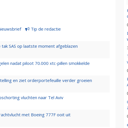
nieuwsbrief
Tip de redactie
 tak SAS op laatste moment afgeblazen
elen nadat piloot 70.000 xtc-pillen smokkelde
elling en ziet orderportefeuille verder groeien
chorting vluchten naar Tel Aviv
vrachtvlucht met Boeing 777F ooit uit