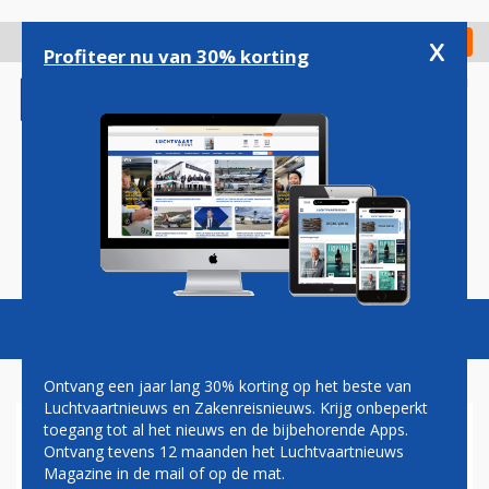
Overslaan
en
x
Digitaal Magazine
Registreer
Check in
naar
Profiteer nu van 30% korting
de
inhoud
gaan
Magazine
Podcasts
Vacatures
Toggl
naviga
Ontvang een jaar lang 30% korting op het beste van
Luchtvaartnieuws en Zakenreisnieuws. Krijg onbeperkt
toegang tot al het nieuws en de bijbehorende Apps.
TOPMAN FAA IN
Ontvang tevens 12 maanden het Luchtvaartnieuws
WASHINGTON VOOR VRAGEN
Magazine in de mail of op de mat.