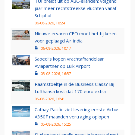
TUI breidt uit op ABC-eilanden: volgend
jaar meer rechtstreekse vluchten vanaf
Schiphol
06-08-2026, 10:24
Nieuwe ervaren CEO moet het tij keren
voor geplaagd Air India
06-08-2026, 10:17
Saoedi’s kopen vrachtafhandelaar
Aviapartner op Luik Airport
05-08-2026, 16:57
Raamstoeltje in de Business Class? Bij
Lufthansa kost dat 170 euro extra
05-08-2026, 16:41
Cathay Pacific ziet levering eerste Airbus
A350F maanden vertraging oplopen
05-08-2026, 15:25
El Al noteert snelle groei in kwartaal met