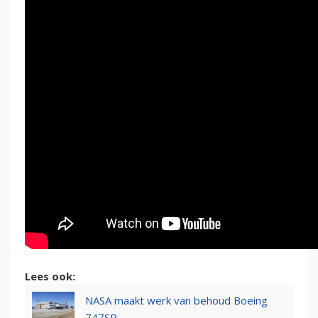
Lees ook:
NASA maakt werk van behoud Boeing
747SP