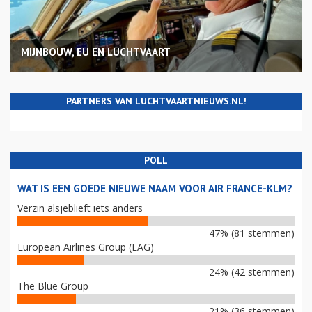
MIJNBOUW, EU EN LUCHTVAART
PARTNERS VAN LUCHTVAARTNIEUWS.NL!
POLL
WAT IS EEN GOEDE NIEUWE NAAM VOOR AIR FRANCE-KLM?
Verzin alsjeblieft iets anders
47% (81 stemmen)
European Airlines Group (EAG)
24% (42 stemmen)
The Blue Group
21% (36 stemmen)