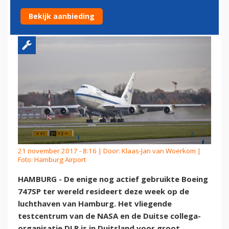
HAMBURG
Bekijk aanbieding
21 november 2017 - 8:16 | Door:
Klaas-Jan van Woerkom
|
Foto: Hamburg Airport
HAMBURG - De enige nog actief gebruikte Boeing
747SP ter wereld resideert deze week op de
luchthaven van Hamburg. Het vliegende
testcentrum van de NASA en de Duitse collega-
organisatie DLR is in Duitsland voor groot