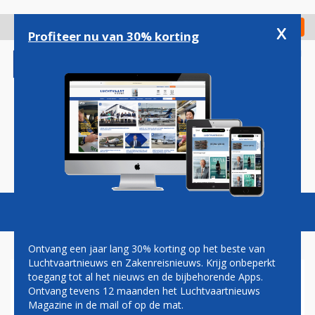
Overslaan
en
x
Digitaal Magazine
Registreer
Check in
naar
Profiteer nu van 30% korting
de
inhoud
gaan
Magazine
Podcasts
Vacatures
Toggl
naviga
Ontvang een jaar lang 30% korting op het beste van
Luchtvaartnieuws en Zakenreisnieuws. Krijg onbeperkt
toegang tot al het nieuws en de bijbehorende Apps.
EXPEDIA EN HYATT HOTELS
Ontvang tevens 12 maanden het Luchtvaartnieuws
& RESORTS VERLENGEN
Magazine in de mail of op de mat.