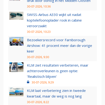
druk door oorlog in het Midden-Oosten
30-07-2026, 10:36
SWISS-Airbus A330 wijkt uit nadat
koptelefoonoplader rook in cabine
veroorzaakt
30-07-2026, 10:23
Bezoekersrecord voor Farnborough
Airshow: 41 procent meer dan de vorige
keer
30-07-2026, 9:30
KLM ziet resultaten verbeteren, maar
achteroverleunen is geen optie:
‘Realistisch blijven’
30-07-2026, 9:29
KLM laat verbetering zien in tweede
kwartaal, maar de weg is nog lang
30-07-2026, 8:22