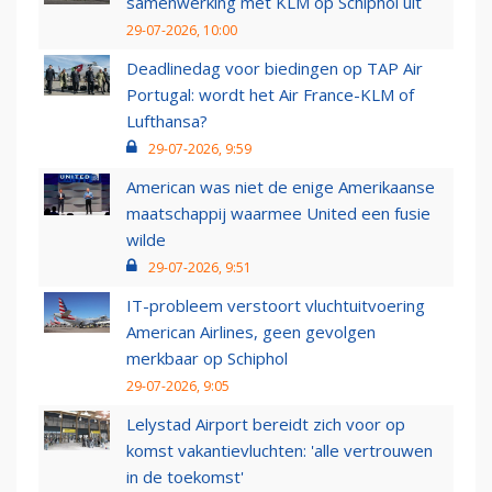
samenwerking met KLM op Schiphol uit
29-07-2026, 10:00
Deadlinedag voor biedingen op TAP Air
Portugal: wordt het Air France-KLM of
Lufthansa?
29-07-2026, 9:59
American was niet de enige Amerikaanse
maatschappij waarmee United een fusie
wilde
29-07-2026, 9:51
IT-probleem verstoort vluchtuitvoering
American Airlines, geen gevolgen
merkbaar op Schiphol
29-07-2026, 9:05
Lelystad Airport bereidt zich voor op
komst vakantievluchten: 'alle vertrouwen
in de toekomst'