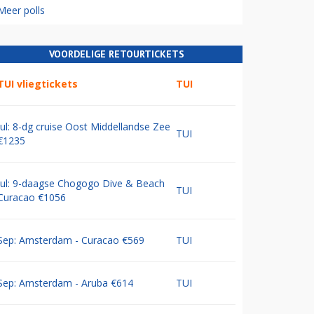
Meer polls
VOORDELIGE RETOURTICKETS
TUI vliegtickets
TUI
Jul: 8-dg cruise Oost Middellandse Zee
TUI
€1235
Jul: 9-daagse Chogogo Dive & Beach
TUI
Curacao €1056
Sep: Amsterdam - Curacao €569
TUI
Sep: Amsterdam - Aruba €614
TUI