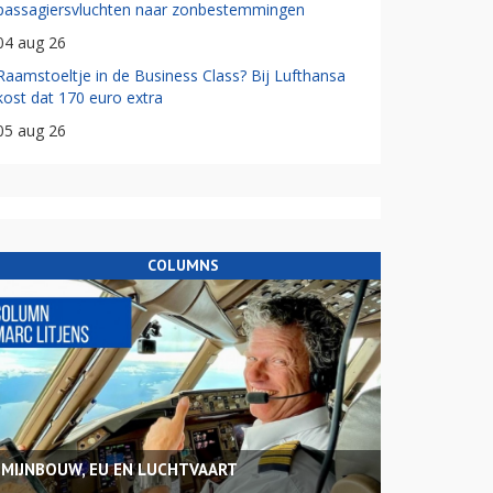
passagiersvluchten naar zonbestemmingen
04 aug 26
Raamstoeltje in de Business Class? Bij Lufthansa
kost dat 170 euro extra
05 aug 26
COLUMNS
MIJNBOUW, EU EN LUCHTVAART