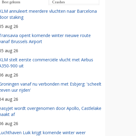
Best gelezen
Crashes
KLM annuleert meerdere vluchten naar Barcelona
door staking
05 aug 26
Transavia opent komende winter nieuwe route
vanaf Brussels Airport
05 aug 26
KLM stelt eerste commerciële vlucht met Airbus
A350-900 uit
06 aug 26
Groningen vanaf nu verbonden met Esbjerg: 'scheelt
zeven uur rijden'
04 aug 26
easyJet wordt overgenomen door Apollo, Castlelake
haakt af
06 aug 26
Luchthaven Luik krijgt komende winter weer