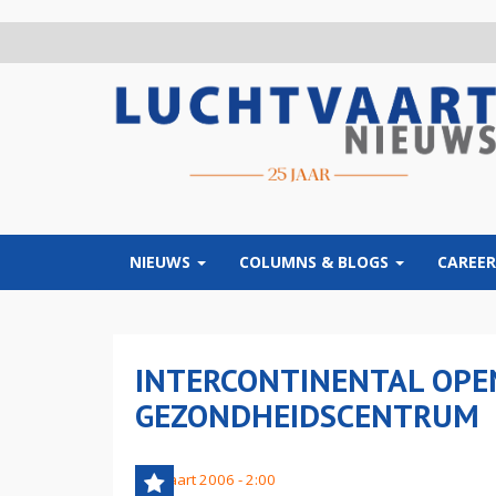
Overslaan
en
naar
de
inhoud
gaan
NIEUWS
COLUMNS & BLOGS
CAREER
INTERCONTINENTAL OPEN
GEZONDHEIDSCENTRUM
30 maart 2006 - 2:00