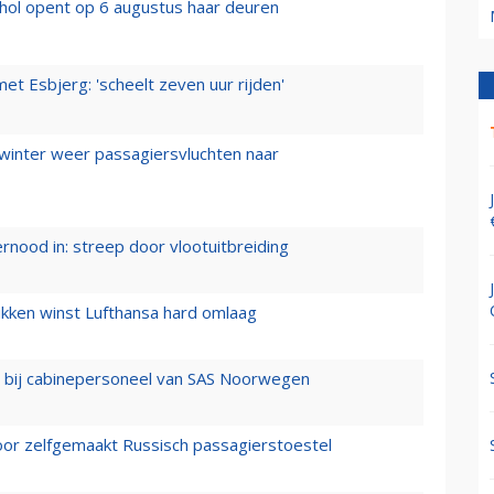
hol opent op 6 augustus haar deuren
t Esbjerg: 'scheelt zeven uur rijden'
 winter weer passagiersvluchten naar
ernood in: streep door vlootuitbreiding
ukken winst Lufthansa hard omlaag
 bij cabinepersoneel van SAS Noorwegen
voor zelfgemaakt Russisch passagierstoestel