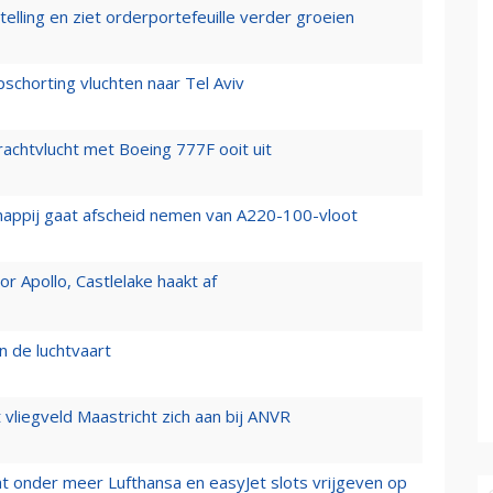
elling en ziet orderportefeuille verder groeien
chorting vluchten naar Tel Aviv
vrachtvlucht met Boeing 777F ooit uit
happij gaat afscheid nemen van A220-100-vloot
 Apollo, Castlelake haakt af
n de luchtvaart
t vliegveld Maastricht zich aan bij ANVR
t onder meer Lufthansa en easyJet slots vrijgeven op