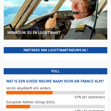
MIJNBOUW, EU EN LUCHTVAART
PARTNERS VAN LUCHTVAARTNIEUWS.NL!
POLL
WAT IS EEN GOEDE NIEUWE NAAM VOOR AIR FRANCE-KLM?
Verzin alsjeblieft iets anders
47% (81 stemmen)
European Airlines Group (EAG)
24% (42 stemmen)