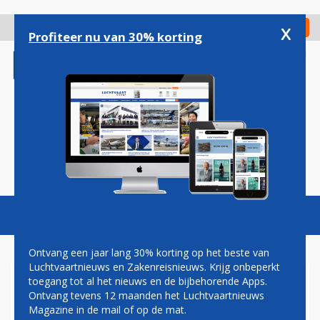
Overslaan
en
x
Digitaal Magazine
Registreer
Check in
naar
Profiteer nu van 30% korting
de
inhoud
gaan
Magazine
Podcasts
Vacatures
Toggl
naviga
Ontvang een jaar lang 30% korting op het beste van
Luchtvaartnieuws en Zakenreisnieuws. Krijg onbeperkt
toegang tot al het nieuws en de bijbehorende Apps.
MARRIOTT HEROPENT
Ontvang tevens 12 maanden het Luchtvaartnieuws
EERSTE HOTEL IN CENTRUM
Magazine in de mail of op de mat.