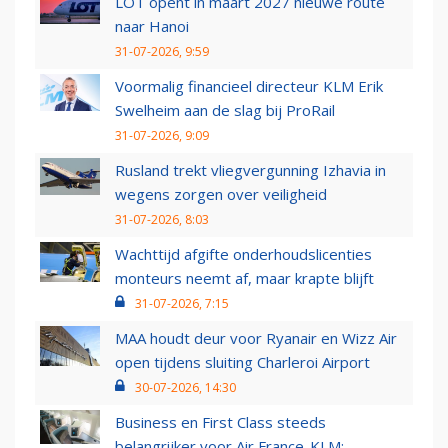
LOT opent in maart 2027 nieuwe route
naar Hanoi
31-07-2026, 9:59
Voormalig financieel directeur KLM Erik
Swelheim aan de slag bij ProRail
31-07-2026, 9:09
Rusland trekt vliegvergunning Izhavia in
wegens zorgen over veiligheid
31-07-2026, 8:03
Wachttijd afgifte onderhoudslicenties
monteurs neemt af, maar krapte blijft
31-07-2026, 7:15
MAA houdt deur voor Ryanair en Wizz Air
open tijdens sluiting Charleroi Airport
30-07-2026, 14:30
Business en First Class steeds
belangrijker voor Air France-KLM: