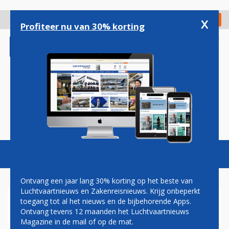
Overslaan
en
x
Digitaal Magazine
Registreer
Check in
naar
Profiteer nu van 30% korting
de
inhoud
gaan
Magazine
Podcasts
Vacatures
Toggl
naviga
Ontvang een jaar lang 30% korting op het beste van
Luchtvaartnieuws en Zakenreisnieuws. Krijg onbeperkt
toegang tot al het nieuws en de bijbehorende Apps.
MOVENPICK HOTELS
Ontvang tevens 12 maanden het Luchtvaartnieuws
VOORZIET FORSE GROEI
Magazine in de mail of op de mat.