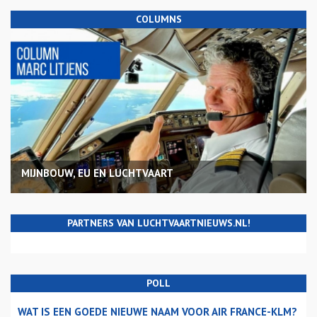
COLUMNS
MIJNBOUW, EU EN LUCHTVAART
PARTNERS VAN LUCHTVAARTNIEUWS.NL!
POLL
WAT IS EEN GOEDE NIEUWE NAAM VOOR AIR FRANCE-KLM?