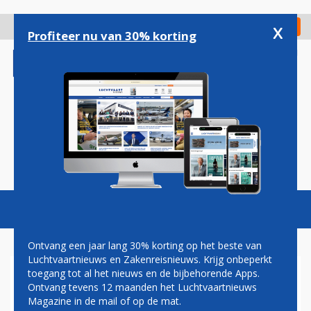
Overslaan
en
x
Digitaal Magazine
Registreer
Check in
naar
Profiteer nu van 30% korting
de
inhoud
gaan
Magazine
Podcasts
Vacatures
Toggl
naviga
Ontvang een jaar lang 30% korting op het beste van
Luchtvaartnieuws en Zakenreisnieuws. Krijg onbeperkt
toegang tot al het nieuws en de bijbehorende Apps.
NIEUW MARIOTT HOTEL
Ontvang tevens 12 maanden het Luchtvaartnieuws
OPENT IN SAN FRANCISCO
Magazine in de mail of op de mat.