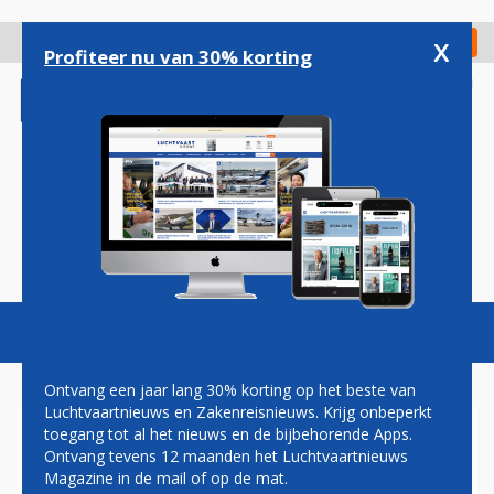
Overslaan
en
x
Digitaal Magazine
Registreer
Check in
naar
Profiteer nu van 30% korting
de
inhoud
gaan
Magazine
Podcasts
Vacatures
Toggl
naviga
Ontvang een jaar lang 30% korting op het beste van
Luchtvaartnieuws en Zakenreisnieuws. Krijg onbeperkt
toegang tot al het nieuws en de bijbehorende Apps.
AEROFLOT VERVOERT
Ontvang tevens 12 maanden het Luchtvaartnieuws
MINDER MENSEN NAAR AZIE
Magazine in de mail of op de mat.