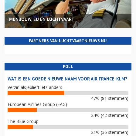
MIJNBOUW, EU EN LUCHTVAART
PARTNERS VAN LUCHTVAARTNIEUWS.NL!
POLL
WAT IS EEN GOEDE NIEUWE NAAM VOOR AIR FRANCE-KLM?
Verzin alsjeblieft iets anders
47% (81 stemmen)
European Airlines Group (EAG)
24% (42 stemmen)
The Blue Group
21% (36 stemmen)