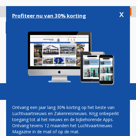
Overslaan
en
x
Digitaal Magazine
Registreer
Check in
naar
Profiteer nu van 30% korting
de
inhoud
gaan
Magazine
Podcasts
Vacatures
Toggl
naviga
Ontvang een jaar lang 30% korting op het beste van
Luchtvaartnieuws en Zakenreisnieuws. Krijg onbeperkt
toegang tot al het nieuws en de bijbehorende Apps.
AEROMEXICO VIJF JAAR OP
Ontvang tevens 12 maanden het Luchtvaartnieuws
SCHIPHOL: 'HET WAS BEST
Magazine in de mail of op de mat.