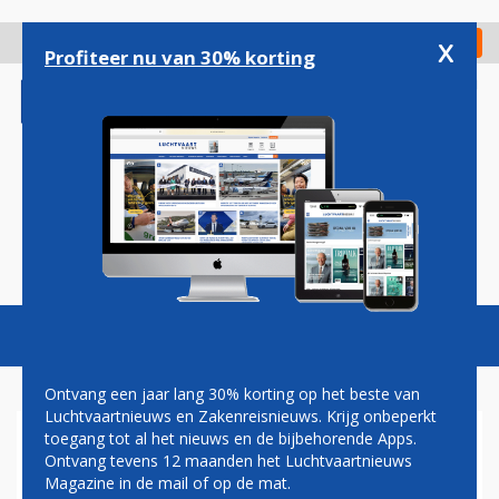
Overslaan
en
x
Digitaal Magazine
Registreer
Check in
naar
Profiteer nu van 30% korting
de
inhoud
gaan
Magazine
Podcasts
Vacatures
Toggl
naviga
Ontvang een jaar lang 30% korting op het beste van
Luchtvaartnieuws en Zakenreisnieuws. Krijg onbeperkt
toegang tot al het nieuws en de bijbehorende Apps.
AIR ASTANA VERVANGT
Ontvang tevens 12 maanden het Luchtvaartnieuws
BOEING 767'S DOOR 787-9'S
Magazine in de mail of op de mat.