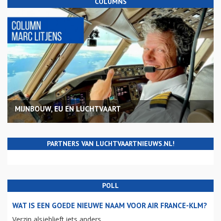
COLUMNS
MIJNBOUW, EU EN LUCHTVAART
PARTNERS VAN LUCHTVAARTNIEUWS.NL!
POLL
WAT IS EEN GOEDE NIEUWE NAAM VOOR AIR FRANCE-KLM?
Verzin alsjeblieft iets anders