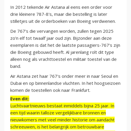
In 2012 tekende Air Astana al eens een order voor
drie kleinere 787-8’s, maar die bestelling is later
stilletjes uit de orderboeken van Boeing verdwenen.
De 767’s die vervangen worden, zullen tegen 2025
zo’n elf tot twaalf jaar oud zijn. Bijzonder aan deze
exemplaren is dat het de laatste passagiers-767’s zijn
die Boeing gebouwd heeft. Al jarenlang rolt dit type
alleen nog als vrachttoestel en militair toestel van de
band.
Air Astana zet haar 767's onder meer in naar Seoul en
Dubai en op binnenlandse vluchten. In het hoogseizoen
komen de toestellen ook naar Frankfurt.
Even dit:
Luchtvaartnieuws bestaat inmiddels bijna 25 jaar. In
een tijd waarin talloze vergelijkbare bronnen en
nieuwkomers met veel minder historie om aandacht
schreeuwen, is het belangrijk om betrouwbare