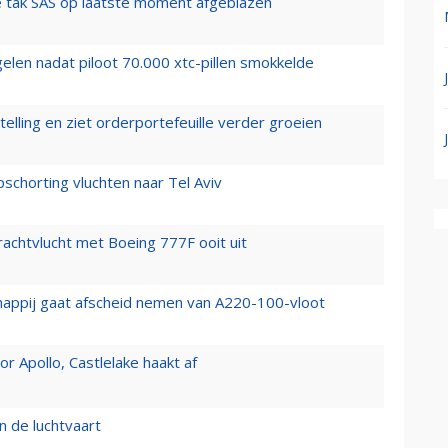
 tak SAS op laatste moment afgeblazen
elen nadat piloot 70.000 xtc-pillen smokkelde
elling en ziet orderportefeuille verder groeien
chorting vluchten naar Tel Aviv
vrachtvlucht met Boeing 777F ooit uit
happij gaat afscheid nemen van A220-100-vloot
 Apollo, Castlelake haakt af
n de luchtvaart