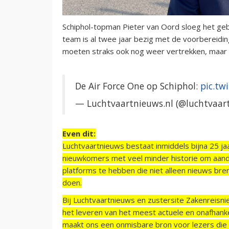
Schiphol-topman Pieter van Oord sloeg het gebe
team is al twee jaar bezig met de voorbereidi
moeten straks ook nog weer vertrekken, maar
De Air Force One op Schiphol:
pic.tw
— Luchtvaartnieuws.nl (@luchtvaar
Even dit:
Luchtvaartnieuws bestaat inmiddels bijna 25 jaa
nieuwkomers met veel minder historie om aand
platforms te hebben die niet alleen nieuws bre
doen.
Bij Luchtvaartnieuws en zustersite Zakenreisn
het leveren van het meest actuele en onafhankel
maakt ons een onmisbare bron voor lezers die g