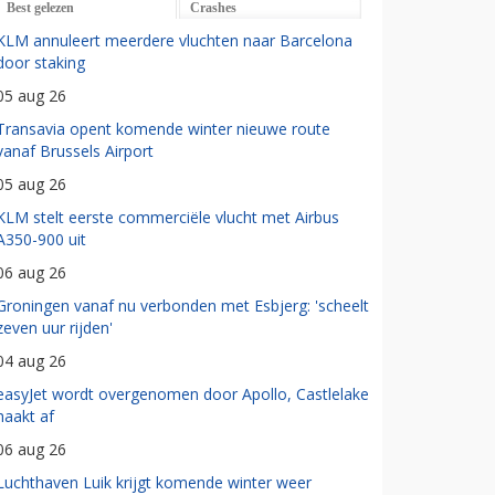
Best gelezen
Crashes
KLM annuleert meerdere vluchten naar Barcelona
door staking
05 aug 26
Transavia opent komende winter nieuwe route
vanaf Brussels Airport
05 aug 26
KLM stelt eerste commerciële vlucht met Airbus
A350-900 uit
06 aug 26
Groningen vanaf nu verbonden met Esbjerg: 'scheelt
zeven uur rijden'
04 aug 26
easyJet wordt overgenomen door Apollo, Castlelake
haakt af
06 aug 26
Luchthaven Luik krijgt komende winter weer