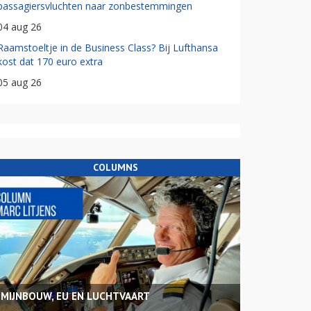
passagiersvluchten naar zonbestemmingen
04 aug 26
Raamstoeltje in de Business Class? Bij Lufthansa
kost dat 170 euro extra
05 aug 26
COLUMNS
MIJNBOUW, EU EN LUCHTVAART