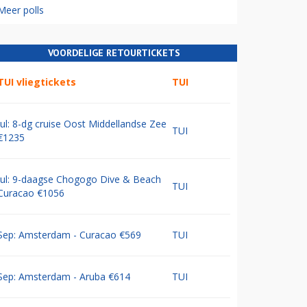
Meer polls
VOORDELIGE RETOURTICKETS
TUI vliegtickets
TUI
Jul: 8-dg cruise Oost Middellandse Zee
TUI
€1235
Jul: 9-daagse Chogogo Dive & Beach
TUI
Curacao €1056
Sep: Amsterdam - Curacao €569
TUI
Sep: Amsterdam - Aruba €614
TUI