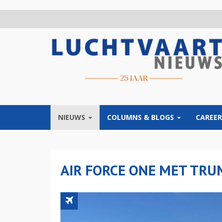
Overslaan
en
naar
de
inhoud
gaan
NIEUWS
COLUMNS & BLOGS
CAREER
AIR FORCE ONE MET TRU