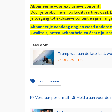
Abonneer je voor exclusieve content:
Door je te abonneren op Luchtvaartnieuws.nl, 
je toegang tot exclusieve content en jarenlang
Abonneer je vandaag nog en word onderde
kwaliteit, betrouwbaarheid en échte journa
Lees ook:
Trump wat aan de late kant: wo
24-06-2025, 14:30
air force one
Verstuur per e-mail
Meld u aan voor de 