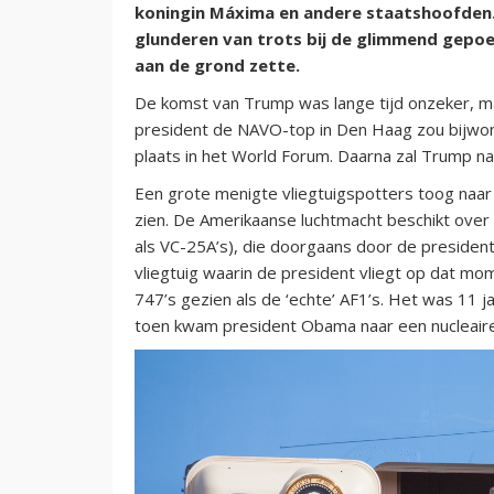
koningin Máxima en andere staatshoofden.
glunderen van trots bij de glimmend gepoe
aan de grond zette.
De komst van Trump was lange tijd onzeker, m
president de NAVO-top in Den Haag zou bijwon
plaats in het World Forum. Daarna zal Trump n
Een grote menigte vliegtuigspotters toog naar 
zien. De Amerikaanse luchtmacht beschikt ove
als VC-25A’s), die doorgaans door de presiden
vliegtuig waarin de president vliegt op dat mom
747’s gezien als de ‘echte’ AF1’s. Het was 11 j
toen kwam president Obama naar een nucleaire