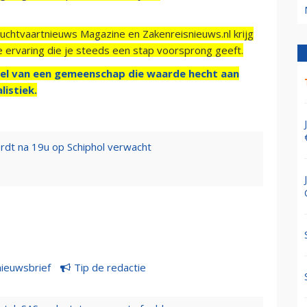
Luchtvaartnieuws Magazine en Zakenreisnieuws.nl krijg
e ervaring die je steeds een stap voorsprong geeft.
el van een gemeenschap die waarde hecht aan
listiek.
rdt na 19u op Schiphol verwacht
nieuwsbrief
Tip de redactie