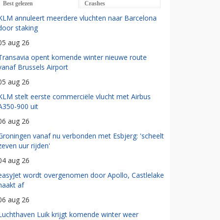
Best gelezen
Crashes
KLM annuleert meerdere vluchten naar Barcelona
door staking
05 aug 26
Transavia opent komende winter nieuwe route
vanaf Brussels Airport
05 aug 26
KLM stelt eerste commerciële vlucht met Airbus
A350-900 uit
06 aug 26
Groningen vanaf nu verbonden met Esbjerg: 'scheelt
zeven uur rijden'
04 aug 26
easyJet wordt overgenomen door Apollo, Castlelake
haakt af
06 aug 26
Luchthaven Luik krijgt komende winter weer