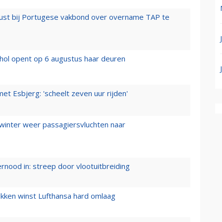
rust bij Portugese vakbond over overname TAP te
hol opent op 6 augustus haar deuren
t Esbjerg: 'scheelt zeven uur rijden'
 winter weer passagiersvluchten naar
ernood in: streep door vlootuitbreiding
ukken winst Lufthansa hard omlaag