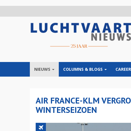
Overslaan
en
naar
de
inhoud
gaan
NIEUWS
COLUMNS & BLOGS
CAREER
AIR FRANCE-KLM VERGRO
WINTERSEIZOEN