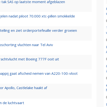
 tak SAS op laatste moment afgeblazen
elen nadat piloot 70.000 xtc-pillen smokkelde
elling en ziet orderportefeuille verder groeien
chorting vluchten naar Tel Aviv
vrachtvlucht met Boeing 777F ooit uit
happij gaat afscheid nemen van A220-100-vloot
 Apollo, Castlelake haakt af
n de luchtvaart