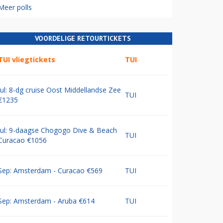
Meer polls
VOORDELIGE RETOURTICKETS
TUI vliegtickets
TUI
Jul: 8-dg cruise Oost Middellandse Zee
TUI
€1235
Jul: 9-daagse Chogogo Dive & Beach
TUI
Curacao €1056
Sep: Amsterdam - Curacao €569
TUI
Sep: Amsterdam - Aruba €614
TUI