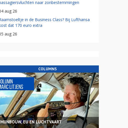
passagiersvluchten naar zonbestemmingen
04 aug 26
Raamstoeltje in de Business Class? Bij Lufthansa
kost dat 170 euro extra
05 aug 26
COLUMNS
MIJNBOUW, EU EN LUCHTVAART