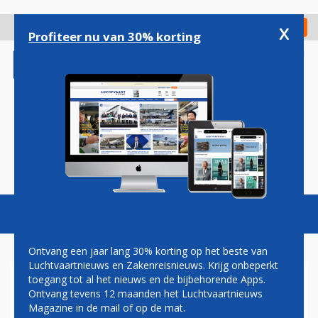
Overslaan
en
x
Digitaal Magazine
Registreer
Check in
naar
Profiteer nu van 30% korting
de
inhoud
gaan
Magazine
Podcasts
Vacatures
Toggl
naviga
Ontvang een jaar lang 30% korting op het beste van
Luchtvaartnieuws en Zakenreisnieuws. Krijg onbeperkt
toegang tot al het nieuws en de bijbehorende Apps.
AIR FRANCE ONTKENT
Ontvang tevens 12 maanden het Luchtvaartnieuws
POGING TOT KAPING
Magazine in de mail of op de mat.