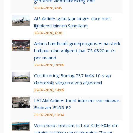
grootste vlootuitbreiding ooit
30-07-2026, 6:45
AIS Airlines gaat jaar langer door met
lijndienst binnen Schotland
30-07-2026, 6:30
Airbus handhaaft groeiprognoses na sterk
halfjaar: eind volgend jaar 75 A320neo’s
per maand
29-07-2026, 20:09
Certificering Boeing 737 MAX 10 stap
dichterbij: vliegproeven afgerond
29-07-2026, 14:09
LATAM Airlines toont interieur van nieuwe
Embraer E195-E2
29-07-2026, 13:34
Verscherpt toezicht ILT op KLM E&M om
administratieve verslaglegging: ‘Zwaar