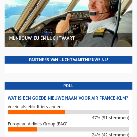
MIJNBOUW, EU EN LUCHTVAART
PARTNERS VAN LUCHTVAARTNIEUWS.NL!
POLL
WAT IS EEN GOEDE NIEUWE NAAM VOOR AIR FRANCE-KLM?
Verzin alsjeblieft iets anders
47% (81 stemmen)
European Airlines Group (EAG)
24% (42 stemmen)