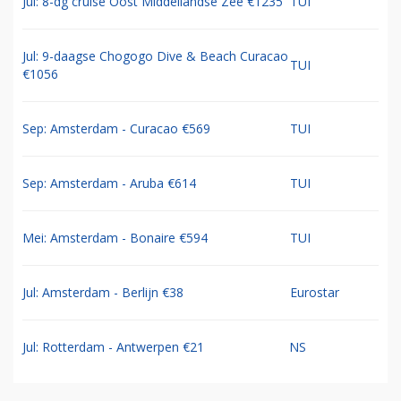
Jul: 8-dg cruise Oost Middellandse Zee €1235
TUI
Jul: 9-daagse Chogogo Dive & Beach Curacao
TUI
€1056
Sep: Amsterdam - Curacao €569
TUI
Sep: Amsterdam - Aruba €614
TUI
Mei: Amsterdam - Bonaire €594
TUI
Jul: Amsterdam - Berlijn €38
Eurostar
Jul: Rotterdam - Antwerpen €21
NS