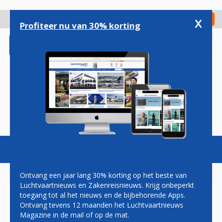
Overslaan
en
x
Digitaal Magazine
Registreer
Check in
naar
Profiteer nu van 30% korting
de
inhoud
gaan
Magazine
Podcasts
Vacatures
Toggl
naviga
Ontvang een jaar lang 30% korting op het beste van
Luchtvaartnieuws en Zakenreisnieuws. Krijg onbeperkt
toegang tot al het nieuws en de bijbehorende Apps.
AIR FRANCE WIL MET MINDER
Ontvang tevens 12 maanden het Luchtvaartnieuws
PERSONEEL DE TOEKOMST IN
Magazine in de mail of op de mat.