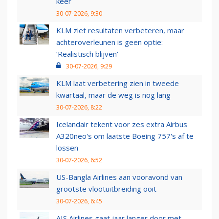
keer
30-07-2026, 9:30
KLM ziet resultaten verbeteren, maar
achteroverleunen is geen optie:
‘Realistisch blijven’
30-07-2026, 9:29
KLM laat verbetering zien in tweede
kwartaal, maar de weg is nog lang
30-07-2026, 8:22
Icelandair tekent voor zes extra Airbus
A320neo's om laatste Boeing 757's af te
lossen
30-07-2026, 6:52
US-Bangla Airlines aan vooravond van
grootste vlootuitbreiding ooit
30-07-2026, 6:45
AIS Airlines gaat jaar langer door met