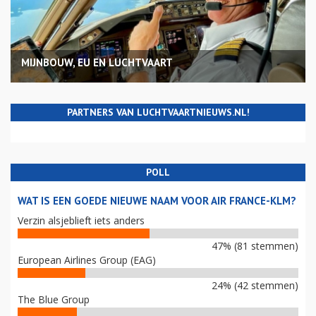
MIJNBOUW, EU EN LUCHTVAART
PARTNERS VAN LUCHTVAARTNIEUWS.NL!
POLL
WAT IS EEN GOEDE NIEUWE NAAM VOOR AIR FRANCE-KLM?
Verzin alsjeblieft iets anders
47% (81 stemmen)
European Airlines Group (EAG)
24% (42 stemmen)
The Blue Group