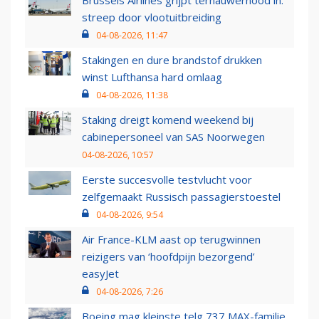
Brussels Airlines grijpt ternauwernood in:
streep door vlootuitbreiding
04-08-2026, 11:47
Stakingen en dure brandstof drukken
winst Lufthansa hard omlaag
04-08-2026, 11:38
Staking dreigt komend weekend bij
cabinepersoneel van SAS Noorwegen
04-08-2026, 10:57
Eerste succesvolle testvlucht voor
zelfgemaakt Russisch passagierstoestel
04-08-2026, 9:54
Air France-KLM aast op terugwinnen
reizigers van ‘hoofdpijn bezorgend’
easyJet
04-08-2026, 7:26
Boeing mag kleinste telg 737 MAX-familie