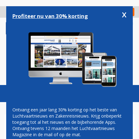
Overslaan
en
x
Digitaal Magazine
Registreer
Check in
naar
Profiteer nu van 30% korting
de
inhoud
gaan
Magazine
Podcasts
Vacatures
Toggl
naviga
Ontvang een jaar lang 30% korting op het beste van
Luchtvaartnieuws en Zakenreisnieuws. Krijg onbeperkt
toegang tot al het nieuws en de bijbehorende Apps.
AIR MALTA WIL
Ontvang tevens 12 maanden het Luchtvaartnieuws
LIJNDIENSTEN NAAR NEW
Magazine in de mail of op de mat.