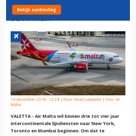
YORK EN TORONTO
Bekijk aanbieding
BEGINNEN
10 december 2018 - 12:28 | Door:
Neal Luitwieler
| Foto: Air
Malta
VALETTA - Air Malta wil binnen drie tot vier jaar
intercontinentale lijndiensten naar New York,
Toronto en Mumbai beginnen. Om dat te