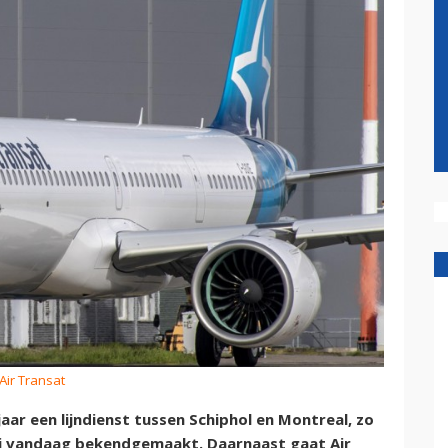
 Air Transat
ar een lijndienst tussen Schiphol en Montreal, zo
j vandaag bekendgemaakt. Daarnaast gaat Air