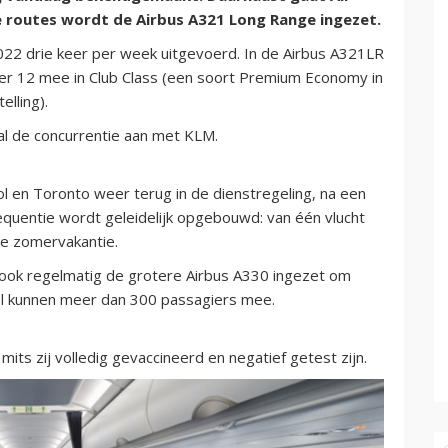
 routes wordt de Airbus A321 Long Range ingezet.
022 drie keer per week uitgevoerd. In de Airbus A321LR
 er 12 mee in Club Class (een soort Premium Economy in
elling).
l de concurrentie aan met KLM.
hol en Toronto weer terug in de dienstregeling, na een
equentie wordt geleidelijk opgebouwd: van één vlucht
 de zomervakantie.
ook regelmatig de grotere Airbus A330 ingezet om
tel kunnen meer dan 300 passagiers mee.
mits zij volledig gevaccineerd en negatief getest zijn.