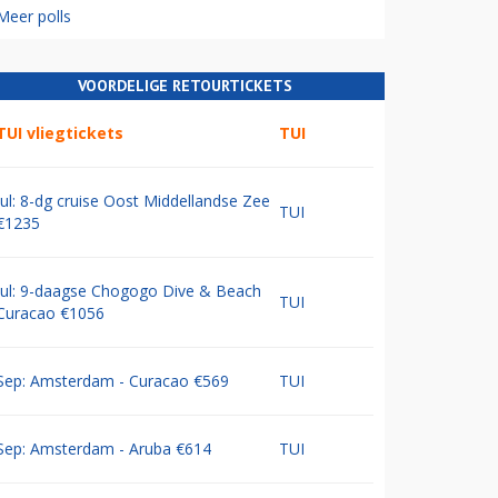
Meer polls
VOORDELIGE RETOURTICKETS
TUI vliegtickets
TUI
Jul: 8-dg cruise Oost Middellandse Zee
TUI
€1235
Jul: 9-daagse Chogogo Dive & Beach
TUI
Curacao €1056
Sep: Amsterdam - Curacao €569
TUI
Sep: Amsterdam - Aruba €614
TUI