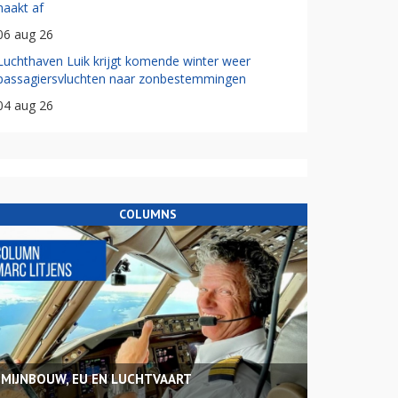
haakt af
06 aug 26
Luchthaven Luik krijgt komende winter weer
passagiersvluchten naar zonbestemmingen
04 aug 26
COLUMNS
MIJNBOUW, EU EN LUCHTVAART