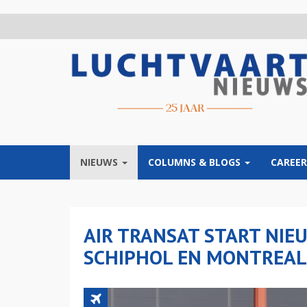
Overslaan
en
naar
de
inhoud
gaan
NIEUWS
COLUMNS & BLOGS
CAREER
AIR TRANSAT START NIE
SCHIPHOL EN MONTREAL