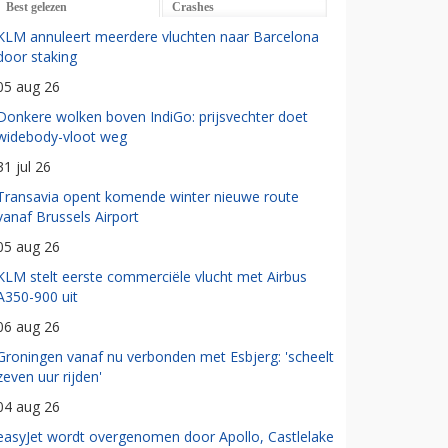
Best gelezen
Crashes
KLM annuleert meerdere vluchten naar Barcelona
door staking
05 aug 26
Donkere wolken boven IndiGo: prijsvechter doet
widebody-vloot weg
31 jul 26
Transavia opent komende winter nieuwe route
vanaf Brussels Airport
05 aug 26
KLM stelt eerste commerciële vlucht met Airbus
A350-900 uit
06 aug 26
Groningen vanaf nu verbonden met Esbjerg: 'scheelt
zeven uur rijden'
04 aug 26
easyJet wordt overgenomen door Apollo, Castlelake