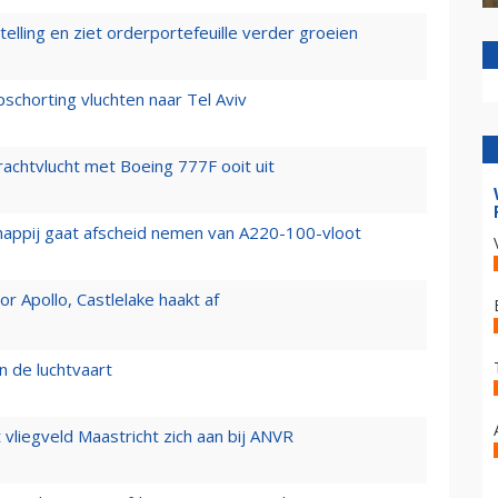
elling en ziet orderportefeuille verder groeien
chorting vluchten naar Tel Aviv
vrachtvlucht met Boeing 777F ooit uit
happij gaat afscheid nemen van A220-100-vloot
 Apollo, Castlelake haakt af
n de luchtvaart
t vliegveld Maastricht zich aan bij ANVR