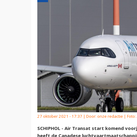
27 oktober 2021 - 17:37 | Door:
onze redactie
| Foto:
SCHIPHOL - Air Transat start komend voorja
heeft de Canadese luchtvaartmaatschappi