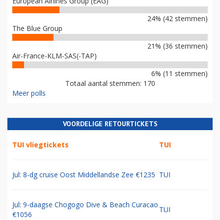
European Airlines Group (EAG)
24% (42 stemmen)
The Blue Group
21% (36 stemmen)
Air-France-KLM-SAS(-TAP)
6% (11 stemmen)
Totaal aantal stemmen: 170
Meer polls
VOORDELIGE RETOURTICKETS
TUI vliegtickets
TUI
Jul: 8-dg cruise Oost Middellandse Zee €1235
TUI
Jul: 9-daagse Chogogo Dive & Beach Curacao
TUI
€1056