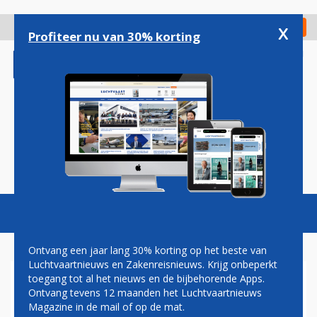
Overslaan
en
x
Digitaal Magazine
Registreer
Check in
naar
Profiteer nu van 30% korting
de
inhoud
gaan
Magazine
Podcasts
Vacatures
Toggl
naviga
Ontvang een jaar lang 30% korting op het beste van
Luchtvaartnieuws en Zakenreisnieuws. Krijg onbeperkt
toegang tot al het nieuws en de bijbehorende Apps.
AIRASIA WIJZIGT BESTAANDE
Ontvang tevens 12 maanden het Luchtvaartnieuws
ORDER EN KRIJGT MEER
Magazine in de mail of op de mat.