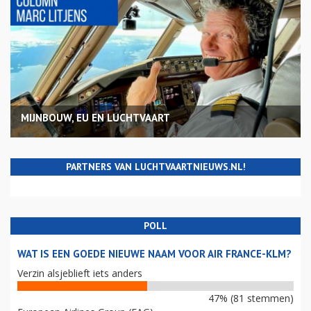
MIJNBOUW, EU EN LUCHTVAART
PARTNERS VAN LUCHTVAARTNIEUWS.NL!
POLL
WAT IS EEN GOEDE NIEUWE NAAM VOOR AIR FRANCE-KLM?
Verzin alsjeblieft iets anders
47% (81 stemmen)