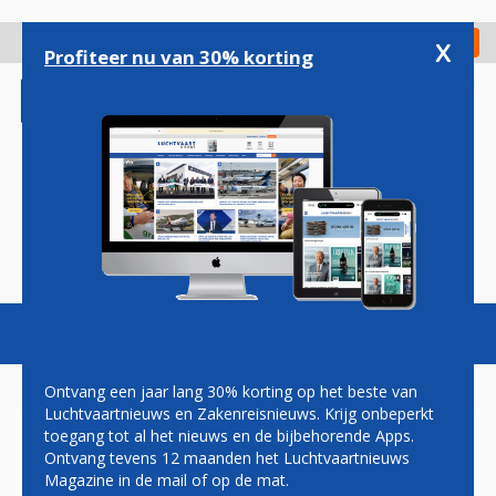
Overslaan
en
x
Digitaal Magazine
Registreer
Check in
naar
Profiteer nu van 30% korting
de
inhoud
gaan
Magazine
Podcasts
Vacatures
Toggl
naviga
Ontvang een jaar lang 30% korting op het beste van
Luchtvaartnieuws en Zakenreisnieuws. Krijg onbeperkt
toegang tot al het nieuws en de bijbehorende Apps.
AIRBUS BOTST MET MOTOR
Ontvang tevens 12 maanden het Luchtvaartnieuws
TEGEN AVIOBRUG OP
Magazine in de mail of op de mat.