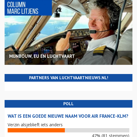
MIJNBOUW, EU EN LUCHTVAART
PARTNERS VAN LUCHTVAARTNIEUWS.NL!
POLL
WAT IS EEN GOEDE NIEUWE NAAM VOOR AIR FRANCE-KLM?
Verzin alsjeblieft iets anders
47% (81 stemmen)