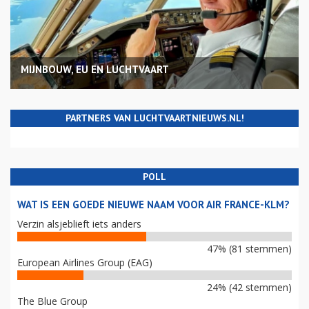
MIJNBOUW, EU EN LUCHTVAART
PARTNERS VAN LUCHTVAARTNIEUWS.NL!
POLL
WAT IS EEN GOEDE NIEUWE NAAM VOOR AIR FRANCE-KLM?
Verzin alsjeblieft iets anders
47% (81 stemmen)
European Airlines Group (EAG)
24% (42 stemmen)
The Blue Group