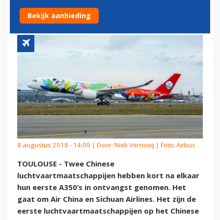
KLANTEN
Bekijk aanbieding
8 augustus 2018 - 14:09 | Door:
Niek Vernooij
| Foto: Airbus
TOULOUSE - Twee Chinese
luchtvaartmaatschappijen hebben kort na elkaar
hun eerste A350’s in ontvangst genomen. Het
gaat om Air China en Sichuan Airlines. Het zijn de
eerste luchtvaartmaatschappijen op het Chinese