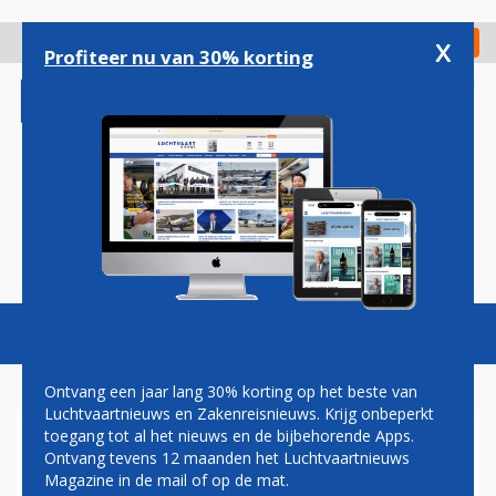
Overslaan
en
x
Digitaal Magazine
Registreer
Check in
naar
Profiteer nu van 30% korting
de
inhoud
gaan
Magazine
Podcasts
Vacatures
Toggl
naviga
Ontvang een jaar lang 30% korting op het beste van
Luchtvaartnieuws en Zakenreisnieuws. Krijg onbeperkt
toegang tot al het nieuws en de bijbehorende Apps.
AIRBUS LEVERT EERSTE
Ontvang tevens 12 maanden het Luchtvaartnieuws
A350'S AAN CHINESE
Magazine in de mail of op de mat.