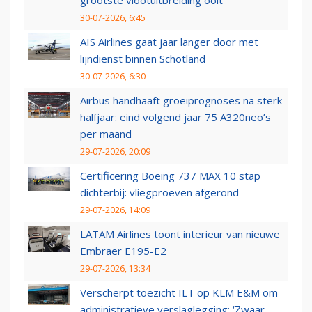
grootste vlootuitbreiding ooit
30-07-2026, 6:45
AIS Airlines gaat jaar langer door met
lijndienst binnen Schotland
30-07-2026, 6:30
Airbus handhaaft groeiprognoses na sterk
halfjaar: eind volgend jaar 75 A320neo’s
per maand
29-07-2026, 20:09
Certificering Boeing 737 MAX 10 stap
dichterbij: vliegproeven afgerond
29-07-2026, 14:09
LATAM Airlines toont interieur van nieuwe
Embraer E195-E2
29-07-2026, 13:34
Verscherpt toezicht ILT op KLM E&M om
administratieve verslaglegging: ‘Zwaar