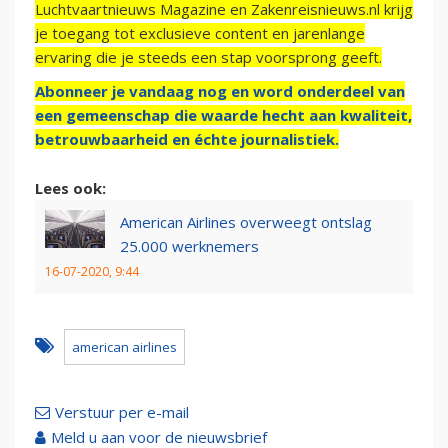
Luchtvaartnieuws Magazine en Zakenreisnieuws.nl krijg
je toegang tot exclusieve content en jarenlange
ervaring die je steeds een stap voorsprong geeft.
Abonneer je vandaag nog en word onderdeel van
een gemeenschap die waarde hecht aan kwaliteit,
betrouwbaarheid en échte journalistiek.
Lees ook:
American Airlines overweegt ontslag
25.000 werknemers
16-07-2020, 9:44
american airlines
Verstuur per e-mail
Meld u aan voor de nieuwsbrief