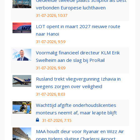
Gedeelde tweede plaats Schiphol als best
verbonden Europese luchthaven
31-07-2026, 10:37
LOT opent in maart 2027 nieuwe route
naar Hanoi
31-07-2026, 9:59
Voormalig financieel directeur KLM Erik
Swelheim aan de slag bij ProRail
31-07-2026, 9:09
Rusland trekt vliegvergunning Izhavia in
wegens zorgen over veiligheid
31-07-2026, 8:03
Wachttijd afgifte onderhoudslicenties
monteurs neemt af, maar krapte blijft
31-07-2026, 7:15
MAA houdt deur voor Ryanair en Wizz Air
open tijdens sluiting Charleroi Airport