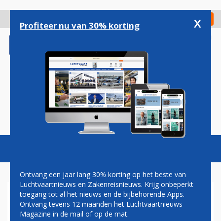
Overslaan
en
x
Digitaal Magazine
Registreer
Check in
naar
Profiteer nu van 30% korting
de
inhoud
gaan
Magazine
Podcasts
Vacatures
Toggl
naviga
Ontvang een jaar lang 30% korting op het beste van
Luchtvaartnieuws en Zakenreisnieuws. Krijg onbeperkt
toegang tot al het nieuws en de bijbehorende Apps.
AMERICAN AIRLINES VERTELT
Ontvang tevens 12 maanden het Luchtvaartnieuws
CABINEPERSONEEL HOE
Magazine in de mail of op de mat.