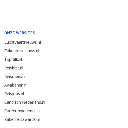
ONZE WEBSITES
Luchtvaartnieuws.nl
Zakenreisnieuws.nl
Triptalk.nl
Reisbizz.nl
Reismedia.nl
Aviabanen.nl
Reisjobs.nl
Caribisch Nederland.nl
Careerexperience.nl
Zakenreisawards.nl