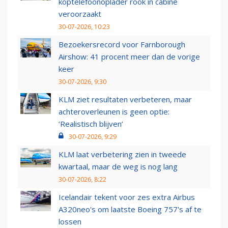
koptelefoonoplader rook in cabine
veroorzaakt
30-07-2026, 10:23
Bezoekersrecord voor Farnborough
Airshow: 41 procent meer dan de vorige
keer
30-07-2026, 9:30
KLM ziet resultaten verbeteren, maar
achteroverleunen is geen optie:
‘Realistisch blijven’
30-07-2026, 9:29
KLM laat verbetering zien in tweede
kwartaal, maar de weg is nog lang
30-07-2026, 8:22
Icelandair tekent voor zes extra Airbus
A320neo's om laatste Boeing 757's af te
lossen