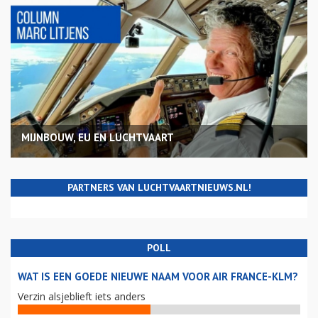
MIJNBOUW, EU EN LUCHTVAART
PARTNERS VAN LUCHTVAARTNIEUWS.NL!
POLL
WAT IS EEN GOEDE NIEUWE NAAM VOOR AIR FRANCE-KLM?
Verzin alsjeblieft iets anders