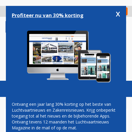
Overslaan
en
x
Digitaal Magazine
Registreer
Check in
naar
Profiteer nu van 30% korting
de
inhoud
gaan
Magazine
Podcasts
Vacatures
Toggl
naviga
Ontvang een jaar lang 30% korting op het beste van
Luchtvaartnieuws en Zakenreisnieuws. Krijg onbeperkt
toegang tot al het nieuws en de bijbehorende Apps.
ANGOLEES AIR CONNECTION
Ontvang tevens 12 maanden het Luchtvaartnieuws
EXPRESS BESTELT ZES
Magazine in de mail of op de mat.