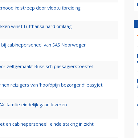
ernood in: streep door vlootuitbreiding
ukken winst Lufthansa hard omlaag
 bij cabinepersoneel van SAS Noorwegen
voor zelfgemaakt Russisch passagierstoestel
nen reizigers van ‘hoofdpijn bezorgend’ easyJet
X-familie eindelijk gaan leveren
t en cabinepersoneel, einde staking in zicht