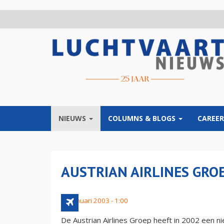
Overslaan
en
naar
de
inhoud
gaan
NIEUWS
COLUMNS & BLOGS
CAREER
AUSTRIAN AIRLINES GRO
23 januari 2003 - 1:00
De Austrian Airlines Groep heeft in 2002 een n