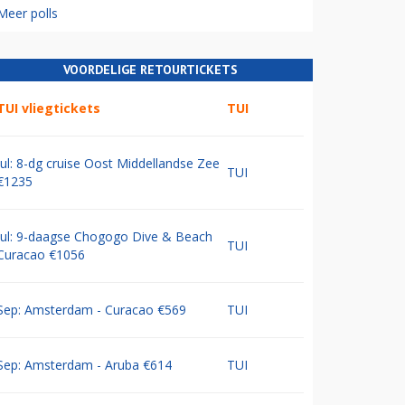
Meer polls
VOORDELIGE RETOURTICKETS
TUI vliegtickets
TUI
Jul: 8-dg cruise Oost Middellandse Zee
TUI
€1235
Jul: 9-daagse Chogogo Dive & Beach
TUI
Curacao €1056
Sep: Amsterdam - Curacao €569
TUI
Sep: Amsterdam - Aruba €614
TUI