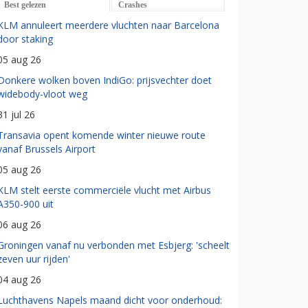
Best gelezen
Crashes
KLM annuleert meerdere vluchten naar Barcelona
door staking
05 aug 26
Donkere wolken boven IndiGo: prijsvechter doet
widebody-vloot weg
31 jul 26
Transavia opent komende winter nieuwe route
vanaf Brussels Airport
05 aug 26
KLM stelt eerste commerciële vlucht met Airbus
A350-900 uit
06 aug 26
Groningen vanaf nu verbonden met Esbjerg: 'scheelt
zeven uur rijden'
04 aug 26
Luchthavens Napels maand dicht voor onderhoud: