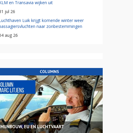
KLM en Transavia wijken uit
31 jul 26
Luchthaven Luik krijgt komende winter weer
passagiersvluchten naar zonbestemmingen
04 aug 26
COLUMNS
MIJNBOUW, EU EN LUCHTVAART