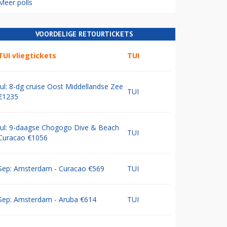
Meer polls
VOORDELIGE RETOURTICKETS
TUI vliegtickets
TUI
Jul: 8-dg cruise Oost Middellandse Zee
TUI
€1235
Jul: 9-daagse Chogogo Dive & Beach
TUI
Curacao €1056
Sep: Amsterdam - Curacao €569
TUI
Sep: Amsterdam - Aruba €614
TUI