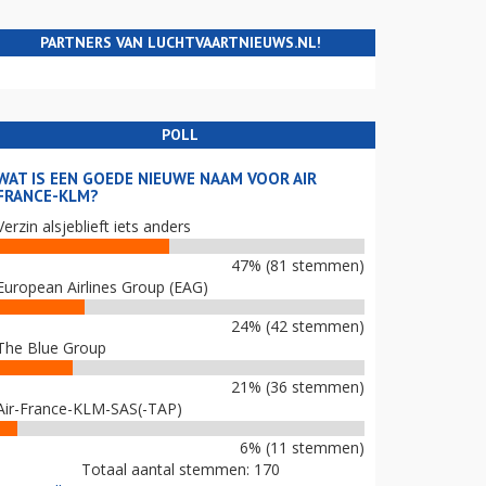
PARTNERS VAN LUCHTVAARTNIEUWS.NL!
POLL
WAT IS EEN GOEDE NIEUWE NAAM VOOR AIR
FRANCE-KLM?
Verzin alsjeblieft iets anders
47% (81 stemmen)
European Airlines Group (EAG)
24% (42 stemmen)
The Blue Group
21% (36 stemmen)
Air-France-KLM-SAS(-TAP)
6% (11 stemmen)
Totaal aantal stemmen: 170