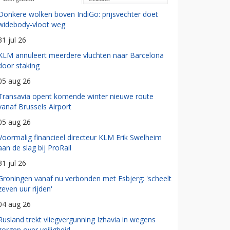
Donkere wolken boven IndiGo: prijsvechter doet
widebody-vloot weg
31 jul 26
KLM annuleert meerdere vluchten naar Barcelona
door staking
05 aug 26
Transavia opent komende winter nieuwe route
vanaf Brussels Airport
05 aug 26
Voormalig financieel directeur KLM Erik Swelheim
aan de slag bij ProRail
31 jul 26
Groningen vanaf nu verbonden met Esbjerg: 'scheelt
zeven uur rijden'
04 aug 26
Rusland trekt vliegvergunning Izhavia in wegens
zorgen over veiligheid