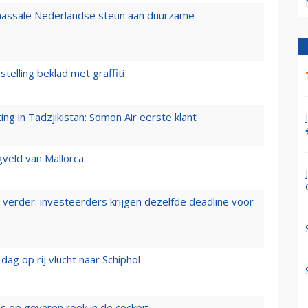
 massale Nederlandse steun aan duurzame
stelling beklad met graffiti
g in Tadzjikistan: Somon Air eerste klant
gveld van Mallorca
verder: investeerders krijgen dezelfde deadline voor
ag op rij vlucht naar Schiphol
es op gevaren rook in de cockpit