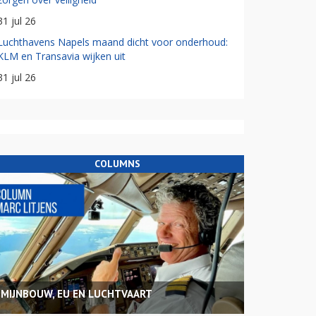
31 jul 26
Luchthavens Napels maand dicht voor onderhoud:
KLM en Transavia wijken uit
31 jul 26
COLUMNS
MIJNBOUW, EU EN LUCHTVAART