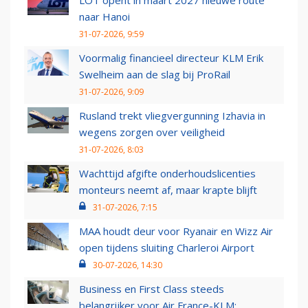
LOT opent in maart 2027 nieuwe route
naar Hanoi
31-07-2026, 9:59
Voormalig financieel directeur KLM Erik
Swelheim aan de slag bij ProRail
31-07-2026, 9:09
Rusland trekt vliegvergunning Izhavia in
wegens zorgen over veiligheid
31-07-2026, 8:03
Wachttijd afgifte onderhoudslicenties
monteurs neemt af, maar krapte blijft
31-07-2026, 7:15
MAA houdt deur voor Ryanair en Wizz Air
open tijdens sluiting Charleroi Airport
30-07-2026, 14:30
Business en First Class steeds
belangrijker voor Air France-KLM: