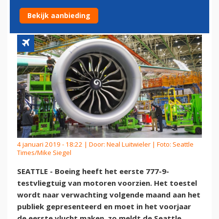
NIEUWE 777X
Bekijk aanbieding
4 januari 2019 - 18:22 | Door:
Neal Luitwieler
| Foto: Seattle
Times/Mike Siegel
SEATTLE - Boeing heeft het eerste 777-9-
testvliegtuig van motoren voorzien. Het toestel
wordt naar verwachting volgende maand aan het
publiek gepresenteerd en moet in het voorjaar
de eerste vlucht maken, zo meldt de Seattle