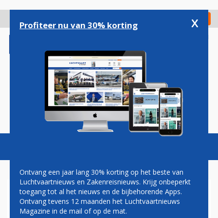
Overslaan
en
x
Digitaal Magazine
Registreer
Check in
naar
Profiteer nu van 30% korting
de
inhoud
gaan
Magazine
Podcasts
Vacatures
Toggl
naviga
Ontvang een jaar lang 30% korting op het beste van
Luchtvaartnieuws en Zakenreisnieuws. Krijg onbeperkt
toegang tot al het nieuws en de bijbehorende Apps.
BOEING HANGT GROOTSTE
Ontvang tevens 12 maanden het Luchtvaartnieuws
MOTOREN OOIT ONDER
Magazine in de mail of op de mat.