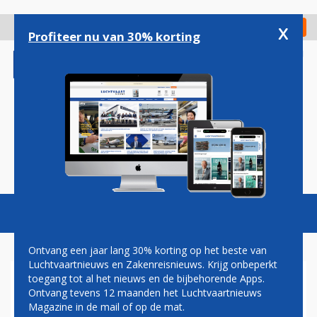
Overslaan
en
x
Digitaal Magazine
Registreer
Check in
naar
Profiteer nu van 30% korting
de
inhoud
gaan
Magazine
Podcasts
Vacatures
Toggl
naviga
Ontvang een jaar lang 30% korting op het beste van
Luchtvaartnieuws en Zakenreisnieuws. Krijg onbeperkt
toegang tot al het nieuws en de bijbehorende Apps.
BRUSSELS AIRLINES GROEIT
Ontvang tevens 12 maanden het Luchtvaartnieuws
DOOR ONDANKS STAKINGEN
Magazine in de mail of op de mat.