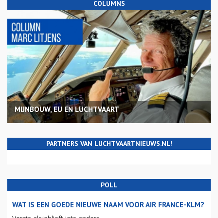
COLUMNS
MIJNBOUW, EU EN LUCHTVAART
PARTNERS VAN LUCHTVAARTNIEUWS.NL!
POLL
WAT IS EEN GOEDE NIEUWE NAAM VOOR AIR FRANCE-KLM?