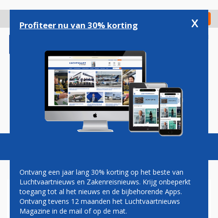
Overslaan
en
x
Digitaal Magazine
Registreer
Check in
naar
Profiteer nu van 30% korting
de
inhoud
gaan
Magazine
Podcasts
Vacatures
Toggl
naviga
Ontvang een jaar lang 30% korting op het beste van
Luchtvaartnieuws en Zakenreisnieuws. Krijg onbeperkt
toegang tot al het nieuws en de bijbehorende Apps.
BRUSSELS AIRLINES SCHRAPT
Ontvang tevens 12 maanden het Luchtvaartnieuws
VLUCHTEN NAAR CONGO
Magazine in de mail of op de mat.