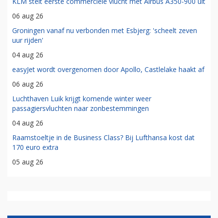
KLM stelt eerste commerciële vlucht met Airbus A350-900 uit
06 aug 26
Groningen vanaf nu verbonden met Esbjerg: 'scheelt zeven
uur rijden'
04 aug 26
easyJet wordt overgenomen door Apollo, Castlelake haakt af
06 aug 26
Luchthaven Luik krijgt komende winter weer
passagiersvluchten naar zonbestemmingen
04 aug 26
Raamstoeltje in de Business Class? Bij Lufthansa kost dat
170 euro extra
05 aug 26