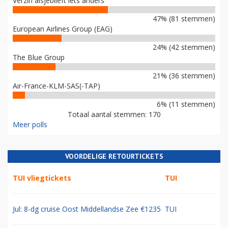
Verzin alsjeblieft iets anders
47% (81 stemmen)
European Airlines Group (EAG)
24% (42 stemmen)
The Blue Group
21% (36 stemmen)
Air-France-KLM-SAS(-TAP)
6% (11 stemmen)
Totaal aantal stemmen: 170
Meer polls
VOORDELIGE RETOURTICKETS
TUI vliegtickets
TUI
Jul: 8-dg cruise Oost Middellandse Zee €1235
TUI