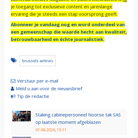
je toegang tot exclusieve content en jarenlange
ervaring die je steeds een stap voorsprong geeft.
Abonneer je vandaag nog en word onderdeel van
een gemeenschap die waarde hecht aan kwaliteit,
betrouwbaarheid en échte journalistiek.
brussels airlines
Verstuur per e-mail
Meld u aan voor de nieuwsbrief
Tip de redactie
Staking cabinepersoneel Noorse tak SAS
op laatste moment afgeblazen
07-08-2026, 15:11