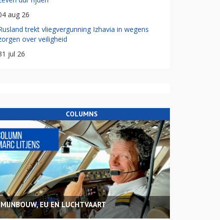
04 aug 26
Rusland trekt vliegvergunning Izhavia in wegens
zorgen over veiligheid
31 jul 26
COLUMNS
MIJNBOUW, EU EN LUCHTVAART