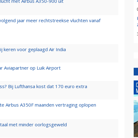
lucht met Airbus A350-900 uit
 volgend jaar meer rechtstreekse vluchten vanaf
j keren voor geplaagd Air India
r Aviapartner op Luik Airport
ss? Bij Lufthansa kost dat 170 euro extra
rste Airbus A350F maanden vertraging oplopen
wartaal met minder oorlogsgeweld