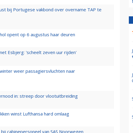
rust bij Portugese vakbond over overname TAP te
hol opent op 6 augustus haar deuren
t Esbjerg: 'scheelt zeven uur rijden'
 winter weer passagiersvluchten naar
ernood in: streep door vlootuitbreiding
ukken winst Lufthansa hard omlaag
 bij cabinepersoneel van SAS Noorwegen