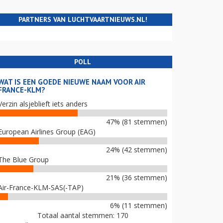
PARTNERS VAN LUCHTVAARTNIEUWS.NL!
POLL
WAT IS EEN GOEDE NIEUWE NAAM VOOR AIR
FRANCE-KLM?
Verzin alsjeblieft iets anders
47% (81 stemmen)
European Airlines Group (EAG)
24% (42 stemmen)
The Blue Group
21% (36 stemmen)
Air-France-KLM-SAS(-TAP)
6% (11 stemmen)
Totaal aantal stemmen: 170