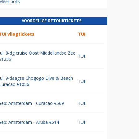
Meer polls
VOORDELIGE RETOURTICKETS
TUI vliegtickets
TUI
Jul: 8-dg cruise Oost Middellandse Zee
TUI
€1235
Jul: 9-daagse Chogogo Dive & Beach
TUI
Curacao €1056
Sep: Amsterdam - Curacao €569
TUI
Sep: Amsterdam - Aruba €614
TUI