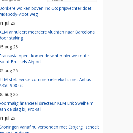
Donkere wolken boven IndiGo: prijsvechter doet
widebody-vloot weg
31 jul 26
KLM annuleert meerdere vluchten naar Barcelona
door staking
05 aug 26
Transavia opent komende winter nieuwe route
vanaf Brussels Airport
05 aug 26
KLM stelt eerste commerciële vlucht met Airbus
A350-900 uit
06 aug 26
Voormalig financieel directeur KLM Erik Swelheim
aan de slag bij ProRail
31 jul 26
Groningen vanaf nu verbonden met Esbjerg: 'scheelt
zeven uur rijden'