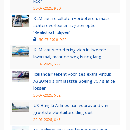
keer
30-07-2026, 9:30
KLM ziet resultaten verbeteren, maar
achteroverleunen is geen optie:
‘Realistisch blijven’
30-07-2026, 9:29
KLM laat verbetering zien in tweede
kwartaal, maar de weg is nog lang
30-07-2026, 8:22
Icelandair tekent voor zes extra Airbus
A320neo's om laatste Boeing 757's af te
lossen
30-07-2026, 6:52
US-Bangla Airlines aan vooravond van
grootste vlootuitbreiding ooit
30-07-2026, 6:45
AIS Airlines gaat jaar langer door met