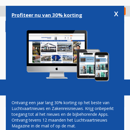
Overslaan
en
x
Digitaal Magazine
Registreer
Check in
naar
Profiteer nu van 30% korting
de
inhoud
gaan
Magazine
Podcasts
Vacatures
Toggl
naviga
Ontvang een jaar lang 30% korting op het beste van
Luchtvaartnieuws en Zakenreisnieuws. Krijg onbeperkt
toegang tot al het nieuws en de bijbehorende Apps.
CHINA AIRLINES EN AIR
Ontvang tevens 12 maanden het Luchtvaartnieuws
FRANCE STARTEN
Magazine in de mail of op de mat.