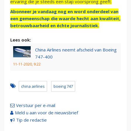
ervaring die je steeds een stap voorsprong geeft.
Abonneer je vandaag nog en word onderdeel van
een gemeenschap die waarde hecht aan kwaliteit,
betrouwbaarheid en échte journalistiek.
Lees ook:
China Airlines neemt afscheid van Boeing
747-400
11-11-2020, 9:22
china airlines
boeing 747
Verstuur per e-mail
Meld u aan voor de nieuwsbrief
Tip de redactie