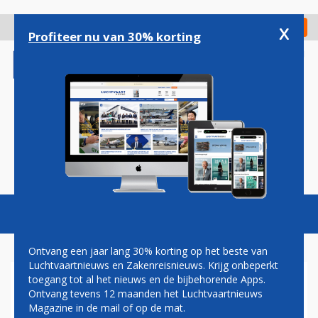
Overslaan
en
x
Digitaal Magazine
Registreer
Check in
naar
Profiteer nu van 30% korting
de
inhoud
gaan
Magazine
Podcasts
Vacatures
Toggl
naviga
Ontvang een jaar lang 30% korting op het beste van
Luchtvaartnieuws en Zakenreisnieuws. Krijg onbeperkt
toegang tot al het nieuws en de bijbehorende Apps.
CHINA AIRLINES
Ontvang tevens 12 maanden het Luchtvaartnieuws
ORGANISEERT SPECIALE
Magazine in de mail of op de mat.