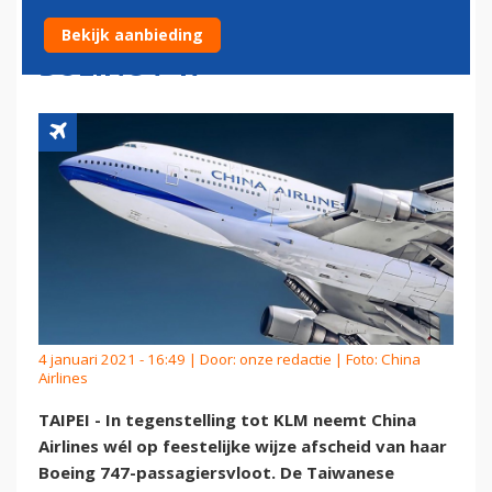
AFSCHEIDSVLUCHT VOOR
Bekijk aanbieding
BOEING 747
4 januari 2021 - 16:49 | Door:
onze redactie
| Foto: China
Airlines
TAIPEI - In tegenstelling tot KLM neemt China
Airlines wél op feestelijke wijze afscheid van haar
Boeing 747-passagiersvloot. De Taiwanese