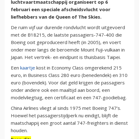
luchtvaartmaatschappij organiseert op 6
februari een speciale afscheidsvlucht voor
liefhebbers van de Queen of The Skies.
De ruim vijf uur durende rondvlucht wordt uitgevoerd
met de B18215, de laatste passagiers-747-400 die
Boeing ooit geproduceerd heeft (in 2005), en voert
onder meer langs de beroemde Mount Fuji-vulkaan in
Japan. Het vertrek- en eindpunt is thuisbasis Taipei.
Een
kaartje
kost in Economy Class omgerekend 215
euro, in Business Class 280 euro (benedendek) en 310
euro (bovendek). Voor dat geld krijgen de passagiers
onder andere ook een maaltijd aan boord, een
modelvliegtuig, een certificaat en een 747-goodiebag.
China Airlines vliegt al sinds 1975 met Boeing 747’s.
Hoewel het passagierstijdperk nu eindigt, blijft de
maatschappij een groot aantal 747-freighters in dienst
houden.