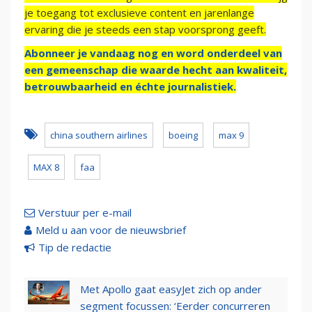
je toegang tot exclusieve content en jarenlange
ervaring die je steeds een stap voorsprong geeft.
Abonneer je vandaag nog en word onderdeel van
een gemeenschap die waarde hecht aan kwaliteit,
betrouwbaarheid en échte journalistiek.
china southern airlines
boeing
max 9
MAX 8
faa
Verstuur per e-mail
Meld u aan voor de nieuwsbrief
Tip de redactie
Met Apollo gaat easyJet zich op ander
segment focussen: ‘Eerder concurreren