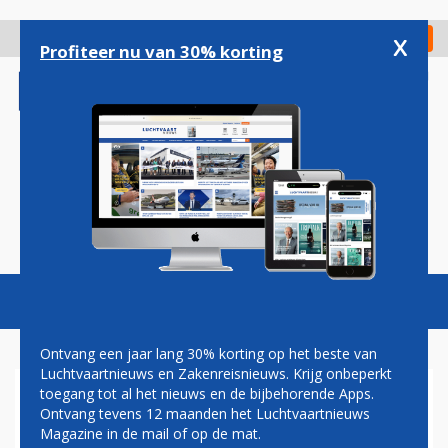
Overslaan
en
x
Digitaal Magazine
Registreer
Check in
naar
Profiteer nu van 30% korting
de
inhoud
gaan
Magazine
Podcasts
Vacatures
Toggl
naviga
Ontvang een jaar lang 30% korting op het beste van
Luchtvaartnieuws en Zakenreisnieuws. Krijg onbeperkt
toegang tot al het nieuws en de bijbehorende Apps.
CHINA TWIJFELT TOCH WEER
Ontvang tevens 12 maanden het Luchtvaartnieuws
OVER HERVATTING VAN MAX-
Magazine in de mail of op de mat.