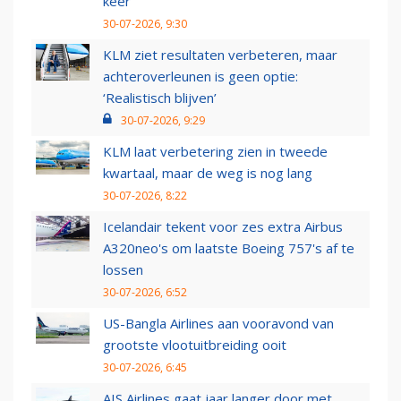
keer
30-07-2026, 9:30
KLM ziet resultaten verbeteren, maar
achteroverleunen is geen optie:
‘Realistisch blijven’
30-07-2026, 9:29
KLM laat verbetering zien in tweede
kwartaal, maar de weg is nog lang
30-07-2026, 8:22
Icelandair tekent voor zes extra Airbus
A320neo's om laatste Boeing 757's af te
lossen
30-07-2026, 6:52
US-Bangla Airlines aan vooravond van
grootste vlootuitbreiding ooit
30-07-2026, 6:45
AIS Airlines gaat jaar langer door met