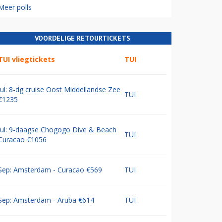
Meer polls
VOORDELIGE RETOURTICKETS
TUI vliegtickets
TUI
Jul: 8-dg cruise Oost Middellandse Zee
TUI
€1235
Jul: 9-daagse Chogogo Dive & Beach
TUI
Curacao €1056
Sep: Amsterdam - Curacao €569
TUI
Sep: Amsterdam - Aruba €614
TUI