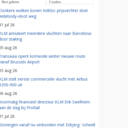
Best gelezen
Crashes
Donkere wolken boven IndiGo: prijsvechter doet
widebody-vloot weg
31 jul 26
KLM annuleert meerdere vluchten naar Barcelona
door staking
05 aug 26
Transavia opent komende winter nieuwe route
vanaf Brussels Airport
05 aug 26
KLM stelt eerste commerciële vlucht met Airbus
A350-900 uit
06 aug 26
Voormalig financieel directeur KLM Erik Swelheim
aan de slag bij ProRail
31 jul 26
Groningen vanaf nu verbonden met Esbjerg: 'scheelt