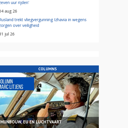
zeven uur rijden'
04 aug 26
Rusland trekt vliegvergunning Izhavia in wegens
zorgen over veiligheid
31 jul 26
COLUMNS
MIJNBOUW, EU EN LUCHTVAART