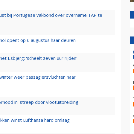
rust bij Portugese vakbond over overname TAP te
hol opent op 6 augustus haar deuren
t Esbjerg: 'scheelt zeven uur rijden'
 winter weer passagiersvluchten naar
ernood in: streep door vlootuitbreiding
ukken winst Lufthansa hard omlaag