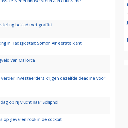
 massale Nederlandse steun aan duurzame
stelling beklad met graffiti
g in Tadzjikistan: Somon Air eerste klant
gveld van Mallorca
verder: investeerders krijgen dezelfde deadline voor
ag op rij vlucht naar Schiphol
es op gevaren rook in de cockpit