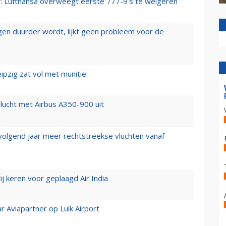
er: Lufthansa overweegt eerste 777-9’s te weigeren
iegen duurder wordt, lijkt geen probleem voor de
ipzig zat vol met munitie'
lucht met Airbus A350-900 uit
 volgend jaar meer rechtstreekse vluchten vanaf
j keren voor geplaagd Air India
r Aviapartner op Luik Airport