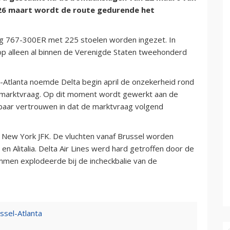
f 26 maart wordt de route gedurende het
ing 767-300ER met 225 stoelen worden ingezet. In
op alleen al binnen de Verenigde Staten tweehonderd
l-Atlanta noemde Delta begin april de onzekerheid rond
 marktvraag. Op dit moment wordt gewerkt aan de
jkbaar vertrouwen in dat de marktvraag volgend
p New York JFK. De vluchten vanaf Brussel worden
en Alitalia. Delta Air Lines werd hard getroffen door de
men explodeerde bij de incheckbalie van de
ussel-Atlanta