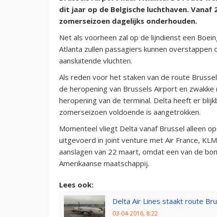
dit jaar op de Belgische luchthaven. Vana
zomerseizoen dagelijks onderhouden.
Net als voorheen zal op de lijndienst een Boe
Atlanta zullen passagiers kunnen overstappen 
aansluitende vluchten.
Als reden voor het staken van de route Brusse
de heropening van Brussels Airport en zwakke
heropening van de terminal. Delta heeft er bli
zomerseizoen voldoende is aangetrokken.
Momenteel vliegt Delta vanaf Brussel alleen o
uitgevoerd in joint venture met Air France, KLM 
aanslagen van 22 maart, omdat een van de bom
Amerikaanse maatschappij.
Lees ook:
Delta Air Lines staakt route Br
03-04-2016, 8:22