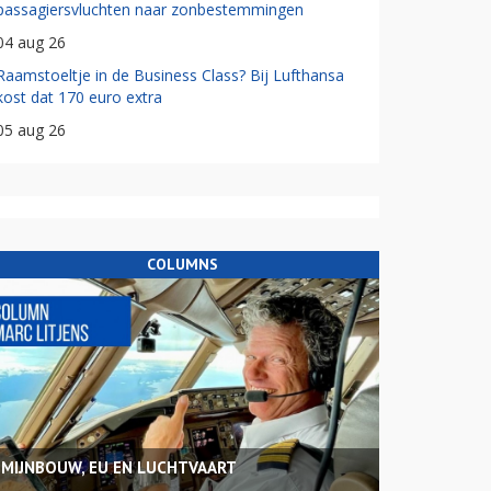
passagiersvluchten naar zonbestemmingen
04 aug 26
Raamstoeltje in de Business Class? Bij Lufthansa
kost dat 170 euro extra
05 aug 26
COLUMNS
MIJNBOUW, EU EN LUCHTVAART