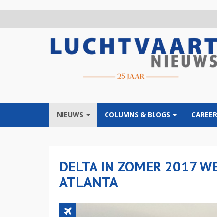
Overslaan
en
naar
de
inhoud
gaan
NIEUWS
COLUMNS & BLOGS
CAREER
DELTA IN ZOMER 2017 W
ATLANTA