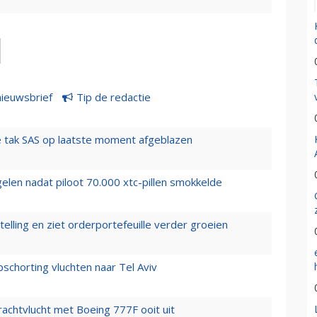
nieuwsbrief
Tip de redactie
 tak SAS op laatste moment afgeblazen
elen nadat piloot 70.000 xtc-pillen smokkelde
elling en ziet orderportefeuille verder groeien
chorting vluchten naar Tel Aviv
vrachtvlucht met Boeing 777F ooit uit