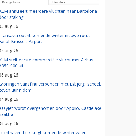
Best gelezen
Crashes
KLM annuleert meerdere vluchten naar Barcelona
door staking
05 aug 26
Transavia opent komende winter nieuwe route
vanaf Brussels Airport
05 aug 26
KLM stelt eerste commerciële vlucht met Airbus
A350-900 uit
06 aug 26
Groningen vanaf nu verbonden met Esbjerg: 'scheelt
zeven uur rijden'
04 aug 26
easyJet wordt overgenomen door Apollo, Castlelake
haakt af
06 aug 26
Luchthaven Luik krijgt komende winter weer