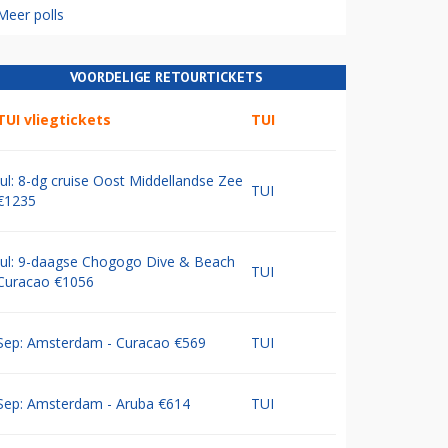
Meer polls
VOORDELIGE RETOURTICKETS
TUI vliegtickets
TUI
Jul: 8-dg cruise Oost Middellandse Zee
TUI
€1235
Jul: 9-daagse Chogogo Dive & Beach
TUI
Curacao €1056
Sep: Amsterdam - Curacao €569
TUI
Sep: Amsterdam - Aruba €614
TUI