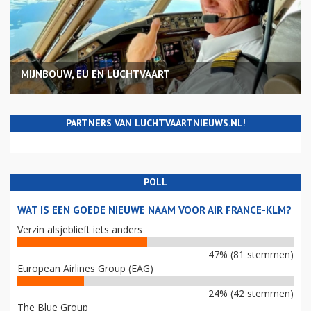
MIJNBOUW, EU EN LUCHTVAART
PARTNERS VAN LUCHTVAARTNIEUWS.NL!
POLL
WAT IS EEN GOEDE NIEUWE NAAM VOOR AIR FRANCE-KLM?
Verzin alsjeblieft iets anders
47% (81 stemmen)
European Airlines Group (EAG)
24% (42 stemmen)
The Blue Group