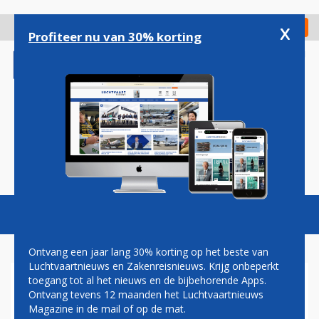
Overslaan
en
x
Digitaal Magazine
Registreer
Check in
naar
Profiteer nu van 30% korting
de
inhoud
gaan
Magazine
Podcasts
Vacatures
Toggl
naviga
Ontvang een jaar lang 30% korting op het beste van
Luchtvaartnieuws en Zakenreisnieuws. Krijg onbeperkt
toegang tot al het nieuws en de bijbehorende Apps.
DRASTISCHE MAATREGEL:
Ontvang tevens 12 maanden het Luchtvaartnieuws
LATAM STOOT VOLLEDIGE
Magazine in de mail of op de mat.