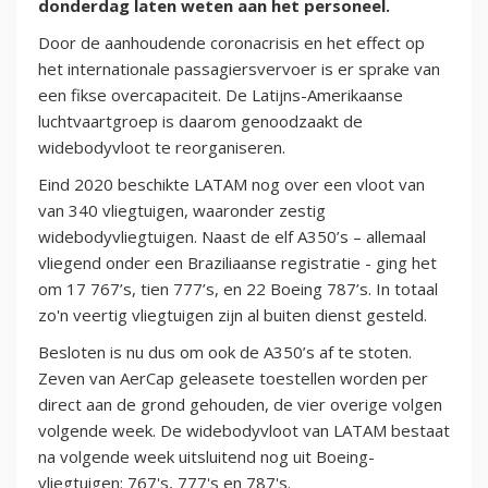
donderdag laten weten aan het personeel.
Door de aanhoudende coronacrisis en het effect op
het internationale passagiersvervoer is er sprake van
een fikse overcapaciteit. De Latijns-Amerikaanse
luchtvaartgroep is daarom genoodzaakt de
widebodyvloot te reorganiseren.
Eind 2020 beschikte LATAM nog over een vloot van
van 340 vliegtuigen, waaronder zestig
widebodyvliegtuigen. Naast de elf A350’s – allemaal
vliegend onder een Braziliaanse registratie - ging het
om 17 767’s, tien 777’s, en 22 Boeing 787’s. In totaal
zo'n veertig vliegtuigen zijn al buiten dienst gesteld.
Besloten is nu dus om ook de A350’s af te stoten.
Zeven van AerCap geleasete toestellen worden per
direct aan de grond gehouden, de vier overige volgen
volgende week. De widebodyvloot van LATAM bestaat
na volgende week uitsluitend nog uit Boeing-
vliegtuigen: 767's, 777's en 787's.