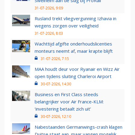
Swelheim aan de slag bij ProRail
31-07-2026, 9:09
Rusland trekt vliegvergunning Izhavia in
wegens zorgen over veiligheid
31-07-2026, 8:03
Wachttijd afgifte onderhoudslicenties
monteurs neemt af, maar krapte blijft
31-07-2026, 7:15
MAA houdt deur voor Ryanair en Wizz Air
open tijdens sluiting Charleroi Airport
30-07-2026, 14:30
Business en First Class steeds
belangrijker voor Air France-KLM:
‘investering betaalt zich uit’
30-07-2026, 12:10
Nabestaanden Germanwings-crash klagen
Duitse staat aan, maar vangen mogelijk