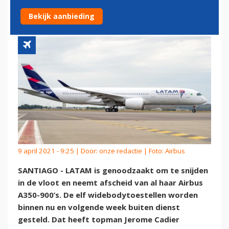
AIRBUS A350-VLOOT AF
Bekijk aanbieding
9 april 2021 - 9:25 | Door:
onze redactie
| Foto: Airbus
SANTIAGO - LATAM is genoodzaakt om te snijden
in de vloot en neemt afscheid van al haar Airbus
A350-900’s. De elf widebodytoestellen worden
binnen nu en volgende week buiten dienst
gesteld. Dat heeft topman Jerome Cadier