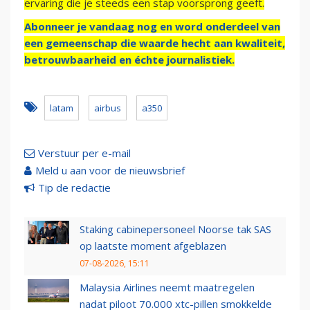
ervaring die je steeds een stap voorsprong geeft.
Abonneer je vandaag nog en word onderdeel van
een gemeenschap die waarde hecht aan kwaliteit,
betrouwbaarheid en échte journalistiek.
latam
airbus
a350
Verstuur per e-mail
Meld u aan voor de nieuwsbrief
Tip de redactie
Staking cabinepersoneel Noorse tak SAS
op laatste moment afgeblazen
07-08-2026, 15:11
Malaysia Airlines neemt maatregelen
nadat piloot 70.000 xtc-pillen smokkelde