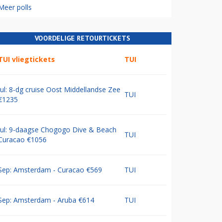
Meer polls
VOORDELIGE RETOURTICKETS
TUI vliegtickets
TUI
Jul: 8-dg cruise Oost Middellandse Zee
TUI
€1235
Jul: 9-daagse Chogogo Dive & Beach
TUI
Curacao €1056
Sep: Amsterdam - Curacao €569
TUI
Sep: Amsterdam - Aruba €614
TUI