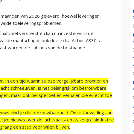
 maanden van 2026 geleverd, hoewel leveringen
dwijde toeleveringsproblemen.
financieel versterkt en kan nu investeren in de
 zal de maatschappij ook drie extra Airbus A330’s
aast worden de cabines van de bestaande
r. In een tijd waarin talloze vergelijkbare bronnen en
acht schreeuwen, is het belangrijk om betrouwbare
ngen, maar ook perspectief en verhalen die er echt toe
ieuws vind je die betrouwbaarheid. Onze toewijding aan
ijke nieuws over de luchtvaart- en (zaken)reisindustrie
raag een stap voor willen blijven.