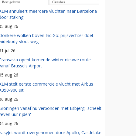
Best gelezen
Crashes
KLM annuleert meerdere vluchten naar Barcelona
door staking
05 aug 26
Donkere wolken boven IndiGo: prijsvechter doet
widebody-vloot weg
31 jul 26
Transavia opent komende winter nieuwe route
vanaf Brussels Airport
05 aug 26
KLM stelt eerste commerciële vlucht met Airbus
A350-900 uit
06 aug 26
Groningen vanaf nu verbonden met Esbjerg: 'scheelt
zeven uur rijden'
04 aug 26
easyJet wordt overgenomen door Apollo, Castlelake