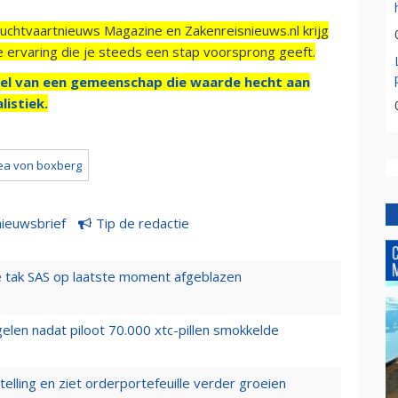
Luchtvaartnieuws Magazine en Zakenreisnieuws.nl krijg
e ervaring die je steeds een stap voorsprong geeft.
el van een gemeenschap die waarde hecht aan
listiek.
ea von boxberg
nieuwsbrief
Tip de redactie
 tak SAS op laatste moment afgeblazen
elen nadat piloot 70.000 xtc-pillen smokkelde
elling en ziet orderportefeuille verder groeien