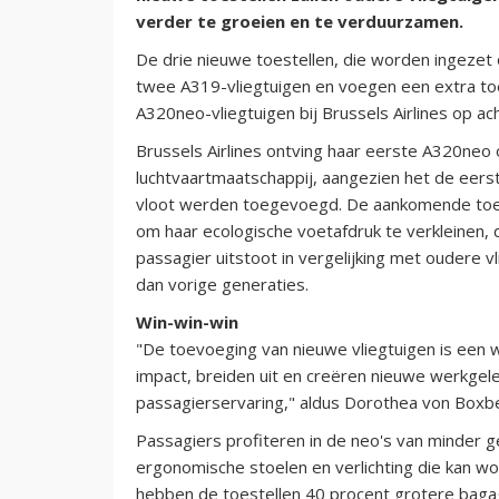
verder te groeien en te verduurzamen.
De drie nieuwe toestellen, die worden ingezet
twee A319-vliegtuigen en voegen een extra toes
A320neo-vliegtuigen bij Brussels Airlines op ach
Brussels Airlines ontving haar eerste A320ne
luchtvaartmaatschappij, aangezien het de eers
vloot werden toegevoegd. De aankomende toes
om haar ecologische voetafdruk te verkleinen
passagier uitstoot in vergelijking met oudere vl
dan vorige generaties.
Win-win-win
"De toevoeging van nieuwe vliegtuigen is een w
impact, breiden uit en creëren nieuwe werkgele
passagierservaring," aldus Dorothea von Boxbe
Passagiers profiteren in de neo's van minder 
ergonomische stoelen en verlichting die kan w
hebben de toestellen 40 procent grotere baga