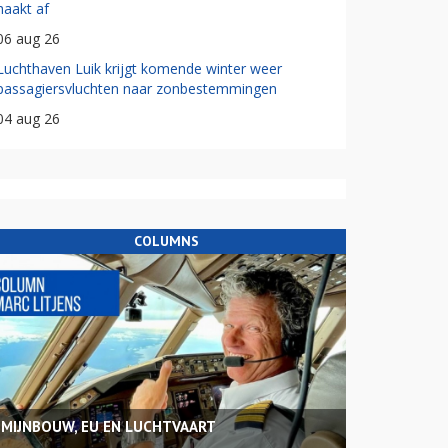
haakt af
06 aug 26
Luchthaven Luik krijgt komende winter weer
passagiersvluchten naar zonbestemmingen
04 aug 26
COLUMNS
MIJNBOUW, EU EN LUCHTVAART