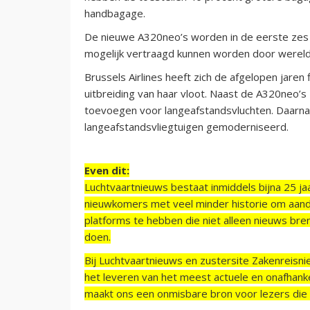
handbagage.
De nieuwe A320neo’s worden in de eerste zes
mogelijk vertraagd kunnen worden door werel
Brussels Airlines heeft zich de afgelopen jaren 
uitbreiding van haar vloot. Naast de A320neo’s
toevoegen voor langeafstandsvluchten. Daarn
langeafstandsvliegtuigen gemoderniseerd.
Even dit:
Luchtvaartnieuws bestaat inmiddels bijna 25 jaa
nieuwkomers met veel minder historie om aand
platforms te hebben die niet alleen nieuws bre
doen.
Bij Luchtvaartnieuws en zustersite Zakenreisn
het leveren van het meest actuele en onafhankel
maakt ons een onmisbare bron voor lezers die g