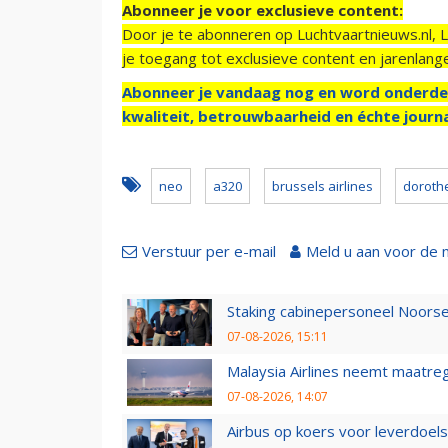
Abonneer je voor exclusieve content:
Door je te abonneren op Luchtvaartnieuws.nl, 
je toegang tot exclusieve content en jarenlang
Abonneer je vandaag nog en word onderde
kwaliteit, betrouwbaarheid en échte journa
neo
a320
brussels airlines
doroth
Verstuur per e-mail
Meld u aan voor de 
Staking cabinepersoneel Noorse
07-08-2026, 15:11
Malaysia Airlines neemt maatreg
07-08-2026, 14:07
Airbus op koers voor leverdoelst