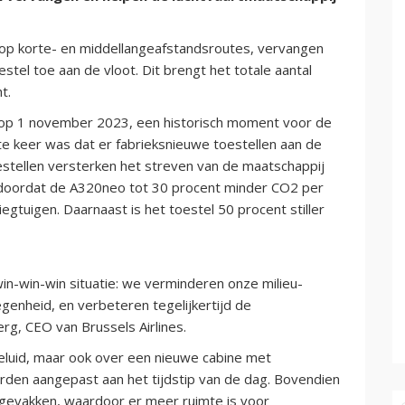
 op korte- en middellangeafstandsroutes, vervangen
tel toe aan de vloot. Dit brengt het totale aantal
t.
o op 1 november 2023, een historisch moment voor de
te keer was dat er fabrieksnieuwe toestellen aan de
tellen versterken het streven van de maatschappij
, doordat de A320neo tot 30 procent minder CO2 per
iegtuigen. Daarnaast is het toestel 50 procent stiller
in-win-win situatie: we verminderen onze milieu-
genheid, en verbeteren tegelijkertijd de
rg, CEO van Brussels Airlines.
geluid, maar ook over een nieuwe cabine met
orden aangepast aan het tijdstip van de dag. Bovendien
gevakken, waardoor er meer ruimte is voor