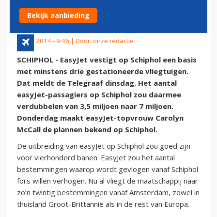
OP SCHIPHOL'
Bekijk aanbieding
15 juli 2014 - 9:46 | Door:
onze redactie
SCHIPHOL - EasyJet vestigt op Schiphol een basis
met minstens drie gestationeerde vliegtuigen.
Dat meldt de Telegraaf dinsdag. Het aantal
easyJet-passagiers op Schiphol zou daarmee
verdubbelen van 3,5 miljoen naar 7 miljoen.
Donderdag maakt easyJet-topvrouw Carolyn
McCall de plannen bekend op Schiphol.
De uitbreiding van easyJet op Schiphol zou goed zijn
voor vierhonderd banen. EasyJet zou het aantal
bestemmingen waarop wordt gevlogen vanaf Schiphol
fors willen verhogen. Nu al vliegt de maatschappij naar
zo’n twintig bestemmingen vanaf Amsterdam, zowel in
thuisland Groot-Brittannië als in de rest van Europa.