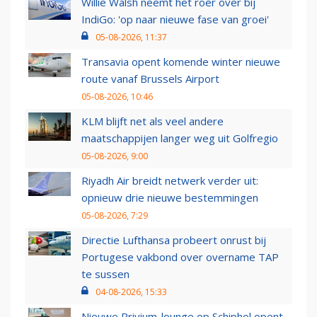
Willie Walsh neemt het roer over bij
IndiGo: 'op naar nieuwe fase van groei'
05-08-2026, 11:37
Transavia opent komende winter nieuwe
route vanaf Brussels Airport
05-08-2026, 10:46
KLM blijft net als veel andere
maatschappijen langer weg uit Golfregio
05-08-2026, 9:00
Riyadh Air breidt netwerk verder uit:
opnieuw drie nieuwe bestemmingen
05-08-2026, 7:29
Directie Lufthansa probeert onrust bij
Portugese vakbond over overname TAP
te sussen
04-08-2026, 15:33
Nieuwe Privium-lounge op Schiphol opent