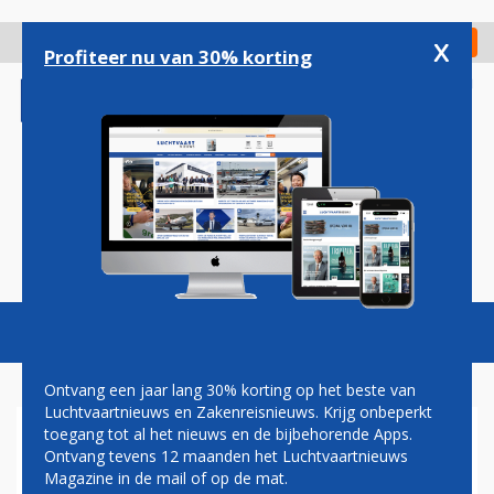
Overslaan
en
x
Digitaal Magazine
Registreer
Check in
naar
Profiteer nu van 30% korting
de
inhoud
gaan
Magazine
Podcasts
Vacatures
Toggl
naviga
Ontvang een jaar lang 30% korting op het beste van
Luchtvaartnieuws en Zakenreisnieuws. Krijg onbeperkt
toegang tot al het nieuws en de bijbehorende Apps.
'EASYJET-BASIS MET
Ontvang tevens 12 maanden het Luchtvaartnieuws
MINSTENS DRIE TOESTELLEN
Magazine in de mail of op de mat.