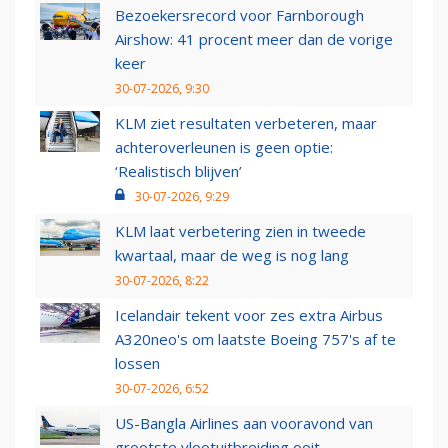
Bezoekersrecord voor Farnborough
Airshow: 41 procent meer dan de vorige
keer
30-07-2026, 9:30
KLM ziet resultaten verbeteren, maar
achteroverleunen is geen optie:
‘Realistisch blijven’
30-07-2026, 9:29
KLM laat verbetering zien in tweede
kwartaal, maar de weg is nog lang
30-07-2026, 8:22
Icelandair tekent voor zes extra Airbus
A320neo's om laatste Boeing 757's af te
lossen
30-07-2026, 6:52
US-Bangla Airlines aan vooravond van
grootste vlootuitbreiding ooit