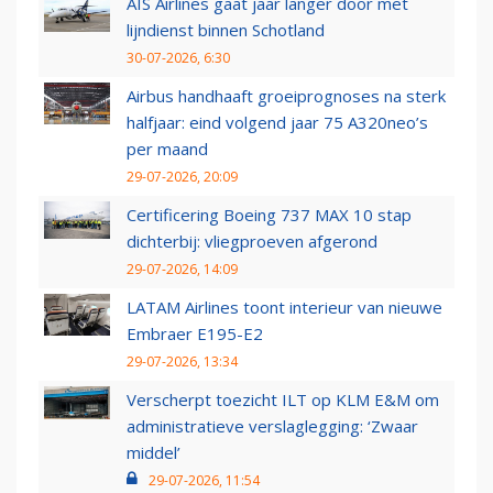
AIS Airlines gaat jaar langer door met
lijndienst binnen Schotland
30-07-2026, 6:30
Airbus handhaaft groeiprognoses na sterk
halfjaar: eind volgend jaar 75 A320neo’s
per maand
29-07-2026, 20:09
Certificering Boeing 737 MAX 10 stap
dichterbij: vliegproeven afgerond
29-07-2026, 14:09
LATAM Airlines toont interieur van nieuwe
Embraer E195-E2
29-07-2026, 13:34
Verscherpt toezicht ILT op KLM E&M om
administratieve verslaglegging: ‘Zwaar
middel’
29-07-2026, 11:54