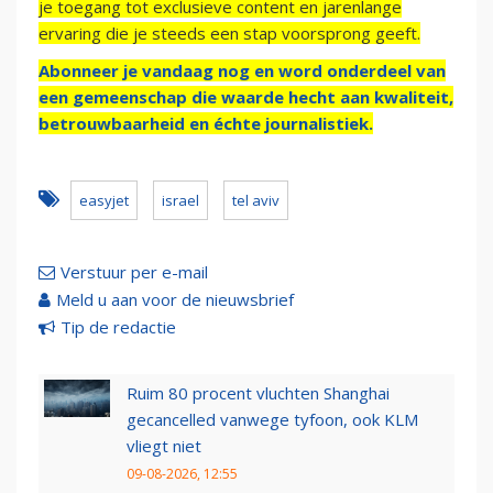
je toegang tot exclusieve content en jarenlange
ervaring die je steeds een stap voorsprong geeft.
Abonneer je vandaag nog en word onderdeel van
een gemeenschap die waarde hecht aan kwaliteit,
betrouwbaarheid en échte journalistiek.
easyjet
israel
tel aviv
Verstuur per e-mail
Meld u aan voor de nieuwsbrief
Tip de redactie
Ruim 80 procent vluchten Shanghai
gecancelled vanwege tyfoon, ook KLM
vliegt niet
09-08-2026, 12:55