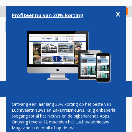
Overslaan
en
x
Digitaal Magazine
Registreer
Check in
naar
Profiteer nu van 30% korting
de
inhoud
gaan
Magazine
Podcasts
Vacatures
Toggl
naviga
Ontvang een jaar lang 30% korting op het beste van
Luchtvaartnieuws en Zakenreisnieuws. Krijg onbeperkt
toegang tot al het nieuws en de bijbehorende Apps.
EASYJET OOK VAN SCHIPHOL
Ontvang tevens 12 maanden het Luchtvaartnieuws
NAAR ZÜRICH
Magazine in de mail of op de mat.