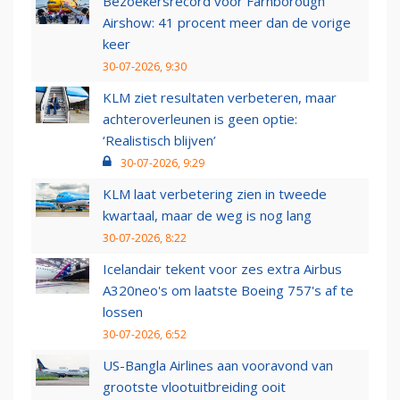
Bezoekersrecord voor Farnborough
Airshow: 41 procent meer dan de vorige
keer
30-07-2026, 9:30
KLM ziet resultaten verbeteren, maar
achteroverleunen is geen optie:
‘Realistisch blijven’
30-07-2026, 9:29
KLM laat verbetering zien in tweede
kwartaal, maar de weg is nog lang
30-07-2026, 8:22
Icelandair tekent voor zes extra Airbus
A320neo's om laatste Boeing 757's af te
lossen
30-07-2026, 6:52
US-Bangla Airlines aan vooravond van
grootste vlootuitbreiding ooit