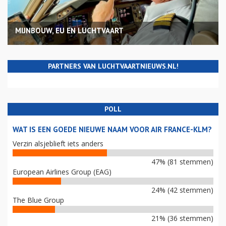
MIJNBOUW, EU EN LUCHTVAART
PARTNERS VAN LUCHTVAARTNIEUWS.NL!
POLL
WAT IS EEN GOEDE NIEUWE NAAM VOOR AIR FRANCE-KLM?
Verzin alsjeblieft iets anders
47% (81 stemmen)
European Airlines Group (EAG)
24% (42 stemmen)
The Blue Group
21% (36 stemmen)