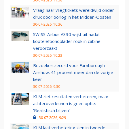
30-07-2026, 11:58
Vraag naar vliegtickets wereldwijd onder
druk door oorlog in het Midden-Oosten
30-07-2026, 10:36
SWISS-Airbus A330 wijkt uit nadat
koptelefoonoplader rook in cabine
veroorzaakt
30-07-2026, 10:23
Bezoekersrecord voor Farnborough
Airshow: 41 procent meer dan de vorige
keer
30-07-2026, 9:30
KLM ziet resultaten verbeteren, maar
achteroverleunen is geen optie:
‘Realistisch blijven’
30-07-2026, 9:29
KLM laat verbetering zien in tweede