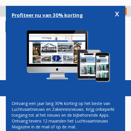
Overslaan
en
x
Digitaal Magazine
Registreer
Check in
naar
Profiteer nu van 30% korting
de
inhoud
gaan
Magazine
Podcasts
Vacatures
Toggl
naviga
Ontvang een jaar lang 30% korting op het beste van
Luchtvaartnieuws en Zakenreisnieuws. Krijg onbeperkt
toegang tot al het nieuws en de bijbehorende Apps.
EASYJET PLEIT VOOR NIEUWE
Ontvang tevens 12 maanden het Luchtvaartnieuws
BAAN OP HEATHROW
Magazine in de mail of op de mat.