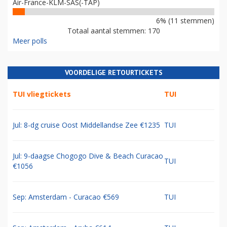
Air-France-KLM-SAS(-TAP)
6% (11 stemmen)
Totaal aantal stemmen: 170
Meer polls
VOORDELIGE RETOURTICKETS
TUI vliegtickets
TUI
Jul: 8-dg cruise Oost Middellandse Zee €1235
TUI
Jul: 9-daagse Chogogo Dive & Beach Curacao
TUI
€1056
Sep: Amsterdam - Curacao €569
TUI