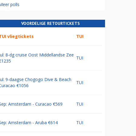
Meer polls
VOORDELIGE RETOURTICKETS
TUI vliegtickets
TUI
Jul: 8-dg cruise Oost Middellandse Zee
TUI
€1235
Jul: 9-daagse Chogogo Dive & Beach
TUI
Curacao €1056
Sep: Amsterdam - Curacao €569
TUI
Sep: Amsterdam - Aruba €614
TUI