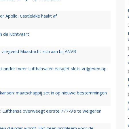
 Apollo, Castlelake haakt af
n de luchtvaart
t vliegveld Maastricht zich aan bij ANVR
t onder meer Lufthansa en easyJet slots vrijgeven op
ansen: maatschappij zet in op nieuwe bestemmingen
er: Lufthansa overweegt eerste 777-9’s te weigeren
iegen duurder wordt, lijkt geen probleem voor de