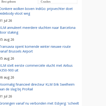
Best gelezen
Crashes
Donkere wolken boven IndiGo: prijsvechter doet
widebody-vloot weg
31 jul 26
KLM annuleert meerdere vluchten naar Barcelona
door staking
05 aug 26
Transavia opent komende winter nieuwe route
vanaf Brussels Airport
05 aug 26
KLM stelt eerste commerciële vlucht met Airbus
A350-900 uit
06 aug 26
Voormalig financieel directeur KLM Erik Swelheim
aan de slag bij ProRail
31 jul 26
Groningen vanaf nu verbonden met Esbjerg: 'scheelt