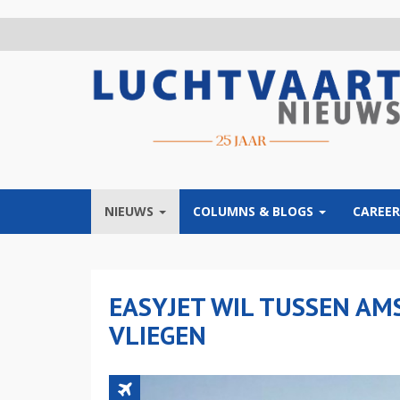
Overslaan
en
naar
de
inhoud
gaan
NIEUWS
COLUMNS & BLOGS
CAREER
EASYJET WIL TUSSEN AM
VLIEGEN