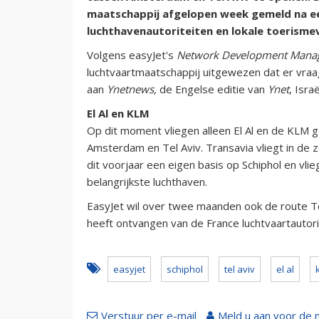
maatschappij afgelopen week gemeld na ee
luchthavenautoriteiten en lokale toerism
Volgens easyJet's
Network Development Mana
luchtvaartmaatschappij uitgewezen dat er vraa
aan
Ynetnews,
de Engelse editie van
Ynet
, Isra
El Al en KLM
Op dit moment vliegen alleen El Al en de KLM 
Amsterdam en Tel Aviv. Transavia vliegt in de
dit voorjaar een eigen basis op Schiphol en vl
belangrijkste luchthaven.
EasyJet wil over twee maanden ook de route T
heeft ontvangen van de France luchtvaartautori
easyjet
schiphol
tel aviv
el al
Verstuur per e-mail
Meld u aan voor de 