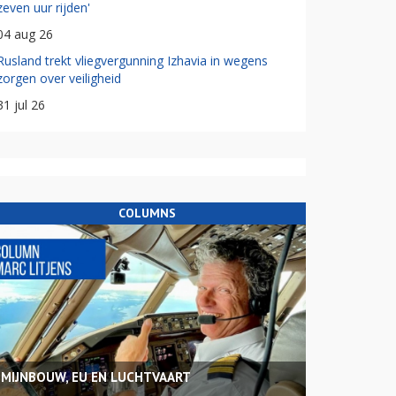
zeven uur rijden'
04 aug 26
Rusland trekt vliegvergunning Izhavia in wegens
zorgen over veiligheid
31 jul 26
COLUMNS
MIJNBOUW, EU EN LUCHTVAART