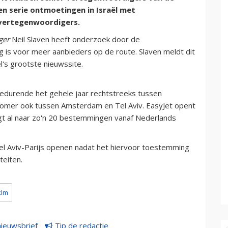
n serie ontmoetingen in Israël met
evertegenwoordigers.
ger
Neil Slaven heeft onderzoek door de
g is voor meer aanbieders op de route. Slaven meldt dit
ël's grootste nieuwssite.
gedurende het gehele jaar rechtstreeks tussen
 zomer ook tussen Amsterdam en Tel Aviv. EasyJet opent
iegt al naar zo'n 20 bestemmingen vanaf Nederlands
el Aviv-Parijs openen nadat het hiervoor toestemming
teiten.
klm
nieuwsbrief
Tip de redactie