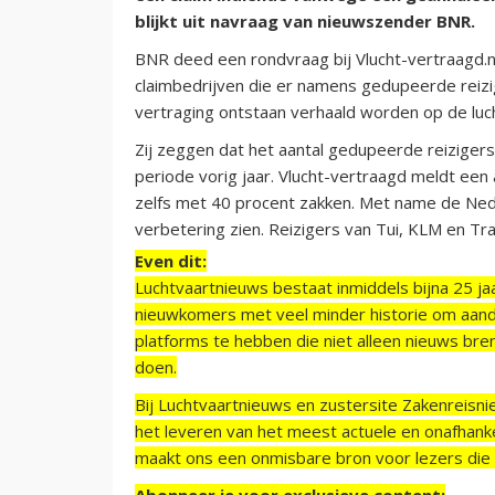
blijkt uit navraag van nieuwszender BNR.
BNR deed een rondvraag bij Vlucht-vertraagd.nl
claimbedrijven die er namens gedupeerde reizi
vertraging ontstaan verhaald worden op de luc
Zij zeggen dat het aantal gedupeerde reizigers 
periode vorig jaar. Vlucht-vertraagd meldt een 
zelfs met 40 procent zakken. Met name de Ned
verbetering zien. Reizigers van Tui, KLM en Tra
Even dit:
Luchtvaartnieuws bestaat inmiddels bijna 25 jaa
nieuwkomers met veel minder historie om aand
platforms te hebben die niet alleen nieuws bre
doen.
Bij Luchtvaartnieuws en zustersite Zakenreisn
het leveren van het meest actuele en onafhankel
maakt ons een onmisbare bron voor lezers die g
Abonneer je voor exclusieve content: