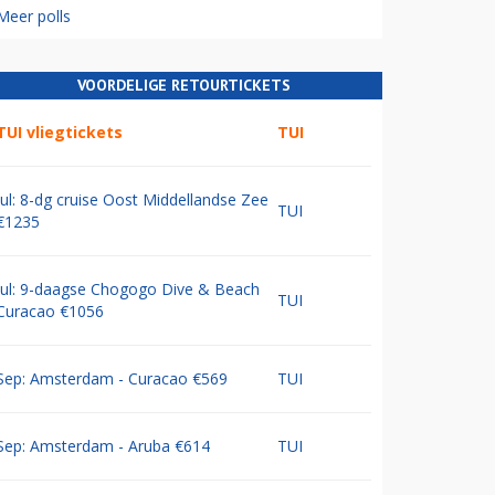
Meer polls
VOORDELIGE RETOURTICKETS
TUI vliegtickets
TUI
Jul: 8-dg cruise Oost Middellandse Zee
TUI
€1235
Jul: 9-daagse Chogogo Dive & Beach
TUI
Curacao €1056
Sep: Amsterdam - Curacao €569
TUI
Sep: Amsterdam - Aruba €614
TUI