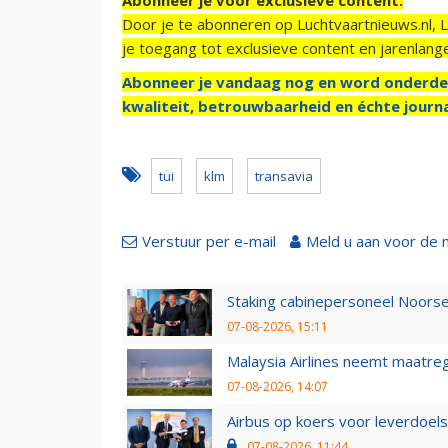
Door je te abonneren op Luchtvaartnieuws.nl, 
je toegang tot exclusieve content en jarenlang
Abonneer je vandaag nog en word onderde
kwaliteit, betrouwbaarheid en échte journa
tui
klm
transavia
Verstuur per e-mail
Meld u aan voor de 
Staking cabinepersoneel Noorse
07-08-2026, 15:11
Malaysia Airlines neemt maatreg
07-08-2026, 14:07
Airbus op koers voor leverdoelst
07-08-2026, 11:44