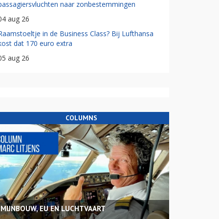
passagiersvluchten naar zonbestemmingen
04 aug 26
Raamstoeltje in de Business Class? Bij Lufthansa
kost dat 170 euro extra
05 aug 26
COLUMNS
MIJNBOUW, EU EN LUCHTVAART