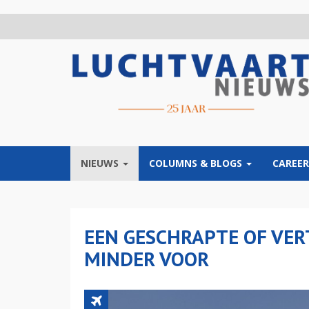
Overslaan
en
naar
de
inhoud
gaan
NIEUWS
COLUMNS & BLOGS
CAREER
EEN GESCHRAPTE OF VE
MINDER VOOR