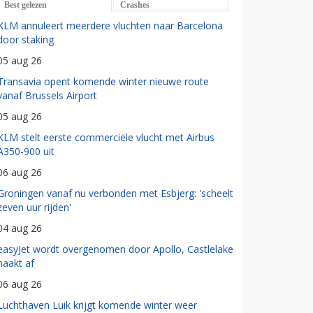
Best gelezen
Crashes
KLM annuleert meerdere vluchten naar Barcelona
door staking
05 aug 26
Transavia opent komende winter nieuwe route
vanaf Brussels Airport
05 aug 26
KLM stelt eerste commerciële vlucht met Airbus
A350-900 uit
06 aug 26
Groningen vanaf nu verbonden met Esbjerg: 'scheelt
zeven uur rijden'
04 aug 26
easyJet wordt overgenomen door Apollo, Castlelake
haakt af
06 aug 26
Luchthaven Luik krijgt komende winter weer