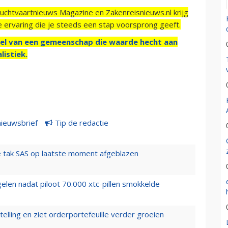
Luchtvaartnieuws Magazine en Zakenreisnieuws.nl krijg
e ervaring die je steeds een stap voorsprong geeft.
el van een gemeenschap die waarde hecht aan
listiek.
nieuwsbrief
Tip de redactie
 tak SAS op laatste moment afgeblazen
elen nadat piloot 70.000 xtc-pillen smokkelde
elling en ziet orderportefeuille verder groeien