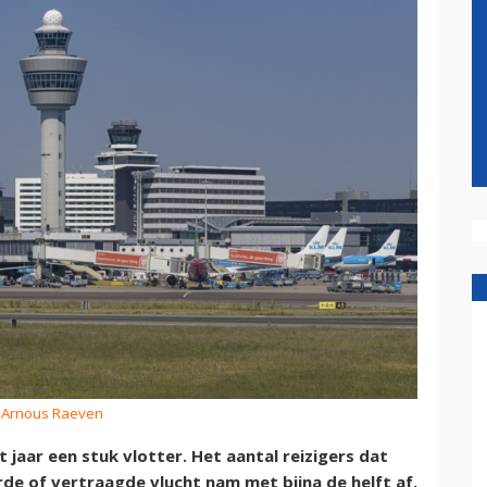
: Arnous Raeven
jaar een stuk vlotter. Het aantal reizigers dat
de of vertraagde vlucht nam met bijna de helft af,