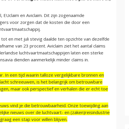
, EUclaim en Aviclaim. Dit zijn zogenaamde
gers voor zorgen dat de kosten die door een
htvaartmaatschappij.
tot en met juli stevig daalde ten opzichte van dezelfde
afname van 23 procent. Aviclaim ziet het aantal claims
erlandse luchtvaartmaatschappijen laten een sterke
nsavia dienden aanmerkelijk minder claims in.
r. In een tijd waarin talloze vergelijkbare bronnen en
acht schreeuwen, is het belangrijk om betrouwbare
ngen, maar ook perspectief en verhalen die er echt toe
ieuws vind je die betrouwbaarheid. Onze toewijding aan
ijke nieuws over de luchtvaart- en (zaken)reisindustrie
raag een stap voor willen blijven.