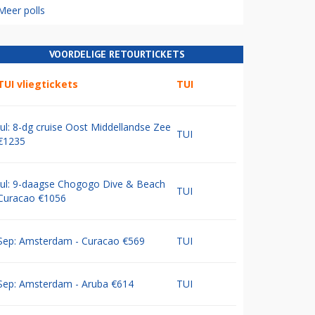
Meer polls
VOORDELIGE RETOURTICKETS
TUI vliegtickets
TUI
Jul: 8-dg cruise Oost Middellandse Zee
TUI
€1235
Jul: 9-daagse Chogogo Dive & Beach
TUI
Curacao €1056
Sep: Amsterdam - Curacao €569
TUI
Sep: Amsterdam - Aruba €614
TUI