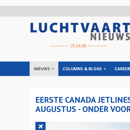
Overslaan
en
naar
de
inhoud
gaan
NIEUWS
COLUMNS & BLOGS
CAREER
EERSTE CANADA JETLINE
AUGUSTUS - ONDER VOO