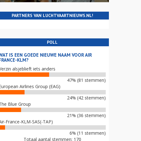
PARTNERS VAN LUCHTVAARTNIEUWS.NL!
POLL
WAT IS EEN GOEDE NIEUWE NAAM VOOR AIR
FRANCE-KLM?
Verzin alsjeblieft iets anders
47% (81 stemmen)
European Airlines Group (EAG)
24% (42 stemmen)
The Blue Group
21% (36 stemmen)
Air-France-KLM-SAS(-TAP)
6% (11 stemmen)
Totaal aantal stemmen: 170