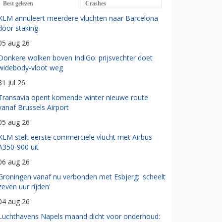
Best gelezen
Crashes
KLM annuleert meerdere vluchten naar Barcelona
door staking
05 aug 26
Donkere wolken boven IndiGo: prijsvechter doet
widebody-vloot weg
31 jul 26
Transavia opent komende winter nieuwe route
vanaf Brussels Airport
05 aug 26
KLM stelt eerste commerciële vlucht met Airbus
A350-900 uit
06 aug 26
Groningen vanaf nu verbonden met Esbjerg: 'scheelt
zeven uur rijden'
04 aug 26
Luchthavens Napels maand dicht voor onderhoud: