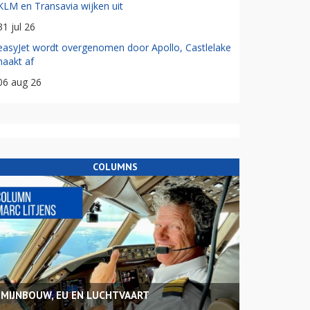
KLM en Transavia wijken uit
31 jul 26
easyJet wordt overgenomen door Apollo, Castlelake
haakt af
06 aug 26
COLUMNS
MIJNBOUW, EU EN LUCHTVAART