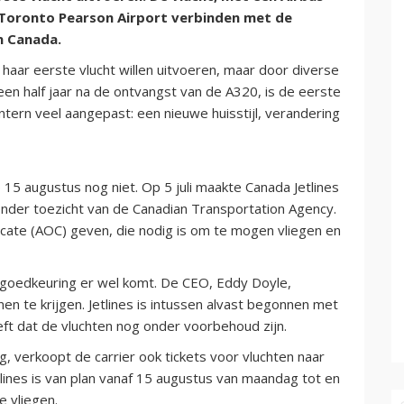
p Toronto Pearson Airport verbinden met de
n Canada.
8 haar eerste vlucht willen uitvoeren, maar door diverse
een half jaar na de ontvangst van de A320, is de eerste
ntern veel aangepast: een nieuwe huisstijl, verandering
 15 augustus nog niet. Op 5 juli maakte Canada Jetlines
nder toezicht van de Canadian Transportation Agency.
ficate (AOC) geven, die nodig is om te mogen vliegen en
 goedkeuring er wel komt. De CEO, Eddy Doyle,
te krijgen. Jetlines is intussen alvast begonnen met
eft dat de vluchten nog onder voorbehoud zijn.
 verkoopt de carrier ook tickets voor vluchten naar
tlines is van plan vanaf 15 augustus van maandag tot en
e vliegen.