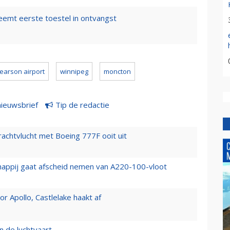
emt eerste toestel in ontvangst
earson airport
winnipeg
moncton
nieuwsbrief
Tip de redactie
vrachtvlucht met Boeing 777F ooit uit
happij gaat afscheid nemen van A220-100-vloot
 Apollo, Castlelake haakt af
n de luchtvaart