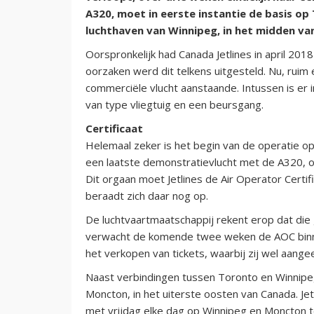
A320, moet in eerste instantie de basis o
luchthaven van Winnipeg, in het midden va
Oorspronkelijk had Canada Jetlines in april 201
oorzaken werd dit telkens uitgesteld. Nu, ruim 
commerciële vlucht aanstaande. Intussen is er i
van type vliegtuig en een beursgang.
Certificaat
Helemaal zeker is het begin van de operatie op
een laatste demonstratievlucht met de A320, o
Dit orgaan moet Jetlines de Air Operator Certi
beraadt zich daar nog op.
De luchtvaartmaatschappij rekent erop dat die
verwacht de komende twee weken de AOC binnen 
het verkopen van tickets, waarbij zij wel aange
Naast verbindingen tussen Toronto en Winnipeg,
Moncton, in het uiterste oosten van Canada. Je
met vrijdag elke dag op Winnipeg en Moncton t