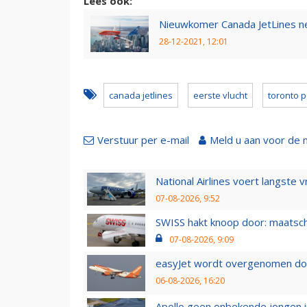
Lees ook:
Nieuwkomer Canada JetLines ne
28-12-2021, 12:01
canada jetlines
eerste vlucht
toronto p
Verstuur per e-mail
Meld u aan voor de 
National Airlines voert langste 
07-08-2026, 9:52
SWISS hakt knoop door: maatsc
07-08-2026, 9:09
easyJet wordt overgenomen door
06-08-2026, 16:20
Apollo geen onbekende jongen i